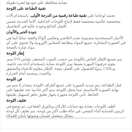
بعناية محافظة على جودتها لفترة طويلة.
تقنية الطباعة على اللوحة
تعتمد لوحاتنا على
تقنية طباعة رقمية من الدرجة الأولى
، باستخدام آلات
متخصصة عالمية مخصصة فقط لإنتاج اللوحات الداخلية. آلاتنا الحديثة تضمن
أفضل النتائج وجودة عالية في التفاصيل.
جودة الحبر والألوان
الأحبار المستخدمة مضمونة بعدم التلاشي وتعكس ألوانًا واقعية تمامًا كما هي
في الصورة المختارة. جميع المواد مطابقة للمعايير الأوروبية ولا تحتوي على أي
مواد ضارة بالصحة.
إطار اللوحة
يتم تصنيع الإطار الخاص باللوحة من خشب التنوب المجفف بقياس 3×5 سم.
يقوم حرفيونا المهرة بضبط توتر اللوحة بعناية باستخدام أداة شد خاصة،
وبـ100٪ يدويًا للحصول على أفضل نتيجة. الإطار مقاوم للانحناء والتشقق
والتمدد، ويصمد أمام الحرارة.
فن اللوحة
قبل الطباعة، يتم تمديد الصورة على جميع أطراف اللوحة بمقدار 6 سم من
نهاية الصورة الأساسية، مما يجعل اللوحة تبدو أكثر جاذبية عند تعليقها على
الحائط. تأتي اللوحة مجهزة بجهاز تعليق جاهز لتسهيل تعليقها.
تغليف اللوحة
تُغلف اللوحات بعناية مع حمايات للأركان وبالورق الفقاعي، ثم توضع في
كرتون للحماية أثناء الشحن. في حالة طلب أكثر من لوحة، يتم تغليف كل لوحة
بشكل منفصل لضمان وصولها بأمان للعملاء.