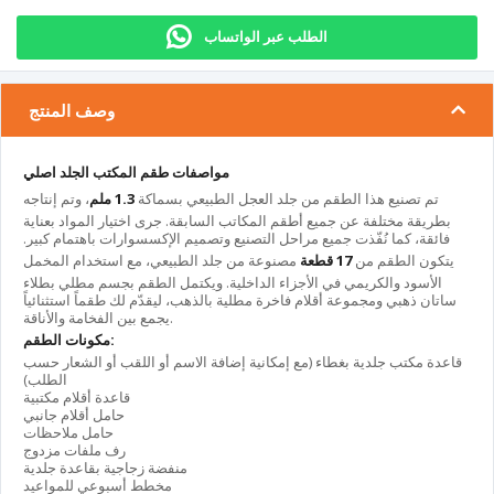
الطلب عبر الواتساب
وصف المنتج
مواصفات طقم المكتب الجلد اصلي
تم تصنيع هذا الطقم من جلد العجل الطبيعي بسماكة
1.3 ملم
، وتم إنتاجه
بطريقة مختلفة عن جميع أطقم المكاتب السابقة. جرى اختيار المواد بعناية
فائقة، كما نُفّذت جميع مراحل التصنيع وتصميم الإكسسوارات باهتمام كبير.
يتكون الطقم من
17 قطعة
مصنوعة من جلد الطبيعي، مع استخدام المخمل
الأسود والكريمي في الأجزاء الداخلية. ويكتمل الطقم بجسم مطلي بطلاء
ساتان ذهبي ومجموعة أقلام فاخرة مطلية بالذهب، ليقدّم لك طقماً استثنائياً
يجمع بين الفخامة والأناقة.
مكونات الطقم:
قاعدة مكتب جلدية بغطاء (مع إمكانية إضافة الاسم أو اللقب أو الشعار حسب
الطلب)
قاعدة أقلام مكتبية
حامل أقلام جانبي
حامل ملاحظات
رف ملفات مزدوج
منفضة زجاجية بقاعدة جلدية
مخطط أسبوعي للمواعيد