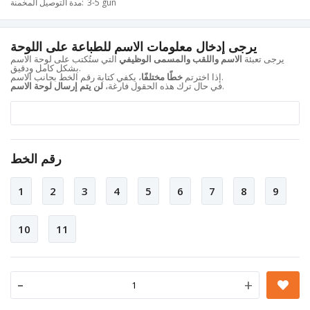
3-5 gün
مدة التوصيل المخمنة
يرجى إدخال معلومات الاسم للطباعة على اللوحة
يرجى تعبئة
الاسم واللقب والمسمى الوظيفي
التي ستُكتب على لوحة الاسم
بشكل كامل ودقيق.
، يكفي كتابة رقم الخط بجانب الاسم.
إذا اخترتم
خطًا مختلفًا
.
في حال ترك هذه الحقول فارغة،
لن يتم إرسال لوحة الاسم
رقم الخط
1
2
3
4
5
6
7
8
9
10
11
-
+