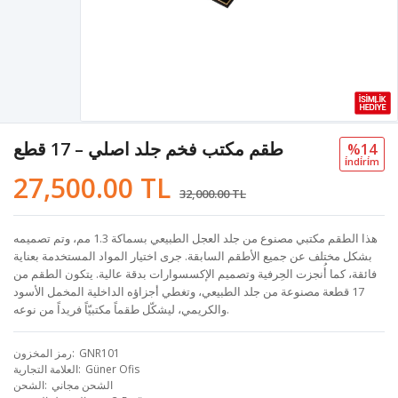
طقم مكتب فخم جلد اصلي – 17 قطع
%14
i̇ndi̇ri̇m
27,500.00 TL
32,000.00 TL
هذا الطقم مكتبي مصنوع من جلد العجل الطبيعي بسماكة 1.3 مم، وتم تصميمه
بشكل مختلف عن جميع الأطقم السابقة. جرى اختيار المواد المستخدمة بعناية
فائقة، كما أُنجزت الحِرفية وتصميم الإكسسوارات بدقة عالية. يتكون الطقم من
17 قطعة مصنوعة من جلد الطبيعي، وتغطي أجزاؤه الداخلية المخمل الأسود
والكريمي، ليشكّل طقماً مكتبيّاً فريداً من نوعه.
GNR101
رمز المخزون
Güner Ofis
العلامة التجارية
الشحن مجاني
الشحن