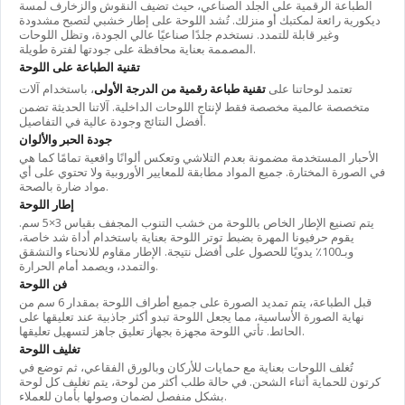
الطباعة الرقمية على الجلد الصناعي، حيث تضيف النقوش والزخارف لمسة
ديكورية رائعة لمكتبك أو منزلك. تُشد اللوحة على إطار خشبي لتصبح مشدودة
وغير قابلة للتمدد. نستخدم جلدًا صناعيًا عالي الجودة، وتظل اللوحات
المصممة بعناية محافظة على جودتها لفترة طويلة.
تقنية الطباعة على اللوحة
تعتمد لوحاتنا على
تقنية طباعة رقمية من الدرجة الأولى
، باستخدام آلات
متخصصة عالمية مخصصة فقط لإنتاج اللوحات الداخلية. آلاتنا الحديثة تضمن
أفضل النتائج وجودة عالية في التفاصيل.
جودة الحبر والألوان
الأحبار المستخدمة مضمونة بعدم التلاشي وتعكس ألوانًا واقعية تمامًا كما هي
في الصورة المختارة. جميع المواد مطابقة للمعايير الأوروبية ولا تحتوي على أي
مواد ضارة بالصحة.
إطار اللوحة
يتم تصنيع الإطار الخاص باللوحة من خشب التنوب المجفف بقياس 3×5 سم.
يقوم حرفيونا المهرة بضبط توتر اللوحة بعناية باستخدام أداة شد خاصة،
وبـ100٪ يدويًا للحصول على أفضل نتيجة. الإطار مقاوم للانحناء والتشقق
والتمدد، ويصمد أمام الحرارة.
فن اللوحة
قبل الطباعة، يتم تمديد الصورة على جميع أطراف اللوحة بمقدار 6 سم من
نهاية الصورة الأساسية، مما يجعل اللوحة تبدو أكثر جاذبية عند تعليقها على
الحائط. تأتي اللوحة مجهزة بجهاز تعليق جاهز لتسهيل تعليقها.
تغليف اللوحة
تُغلف اللوحات بعناية مع حمايات للأركان وبالورق الفقاعي، ثم توضع في
كرتون للحماية أثناء الشحن. في حالة طلب أكثر من لوحة، يتم تغليف كل لوحة
بشكل منفصل لضمان وصولها بأمان للعملاء.