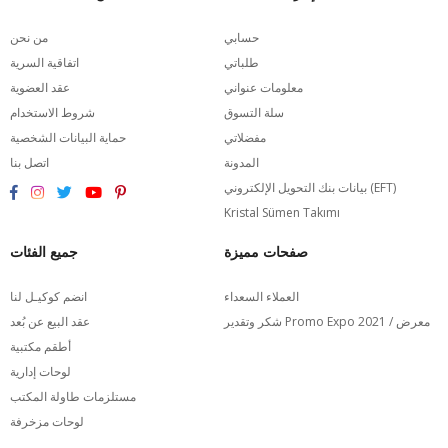
حسابي
من نحن
طلباتي
اتفاقية السرية
معلومات عنواني
عقد العضوية
سلة التسوق
شروط الاستخدام
مفضلاتي
حماية البيانات الشخصية
المدونة
اتصل بنا
بيانات بنك التحويل الإلكتروني (EFT)
Kristal Sümen Takımı
صفحات مميزة
جميع الفئات
العملاء السعداء
انضم كوكيـل لنا
شكر وتقدير Promo Expo 2021 / معرض
عقد البيع عن بُعد
أطقم مكتبية
لوحات إدارية
مستلزمات طاولة المكتب
لوحات مزخرفة