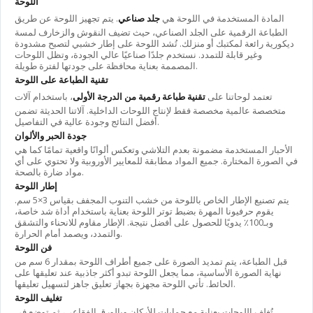
اللوحة
المادة المستخدمة في اللوحة هي
جلد صناعي
. يتم تجهيز اللوحة عن طريق
الطباعة الرقمية على الجلد الصناعي، حيث تضيف النقوش والزخارف لمسة
ديكورية رائعة لمكتبك أو منزلك. تُشد اللوحة على إطار خشبي لتصبح مشدودة
وغير قابلة للتمدد. نستخدم جلدًا صناعيًا عالي الجودة، وتظل اللوحات
المصممة بعناية محافظة على جودتها لفترة طويلة.
تقنية الطباعة على اللوحة
تعتمد لوحاتنا على
تقنية طباعة رقمية من الدرجة الأولى
، باستخدام آلات
متخصصة عالمية مخصصة فقط لإنتاج اللوحات الداخلية. آلاتنا الحديثة تضمن
أفضل النتائج وجودة عالية في التفاصيل.
جودة الحبر والألوان
الأحبار المستخدمة مضمونة بعدم التلاشي وتعكس ألوانًا واقعية تمامًا كما هي
في الصورة المختارة. جميع المواد مطابقة للمعايير الأوروبية ولا تحتوي على أي
مواد ضارة بالصحة.
إطار اللوحة
يتم تصنيع الإطار الخاص باللوحة من خشب التنوب المجفف بقياس 3×5 سم.
يقوم حرفيونا المهرة بضبط توتر اللوحة بعناية باستخدام أداة شد خاصة،
وبـ100٪ يدويًا للحصول على أفضل نتيجة. الإطار مقاوم للانحناء والتشقق
والتمدد، ويصمد أمام الحرارة.
فن اللوحة
قبل الطباعة، يتم تمديد الصورة على جميع أطراف اللوحة بمقدار 6 سم من
نهاية الصورة الأساسية، مما يجعل اللوحة تبدو أكثر جاذبية عند تعليقها على
الحائط. تأتي اللوحة مجهزة بجهاز تعليق جاهز لتسهيل تعليقها.
تغليف اللوحة
تُغلف اللوحات بعناية مع حمايات للأركان وبالورق الفقاعي، ثم توضع في