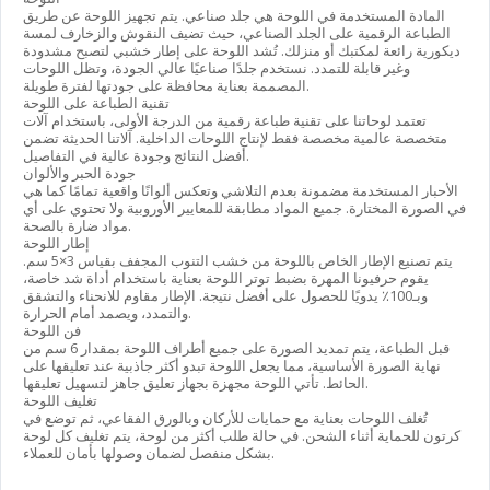
المادة المستخدمة في اللوحة هي
جلد صناعي
. يتم تجهيز اللوحة عن طريق
الطباعة الرقمية على الجلد الصناعي، حيث تضيف النقوش والزخارف لمسة
ديكورية رائعة لمكتبك أو منزلك. تُشد اللوحة على إطار خشبي لتصبح مشدودة
وغير قابلة للتمدد. نستخدم جلدًا صناعيًا عالي الجودة، وتظل اللوحات
المصممة بعناية محافظة على جودتها لفترة طويلة.
تقنية الطباعة على اللوحة
تعتمد لوحاتنا على
تقنية طباعة رقمية من الدرجة الأولى
، باستخدام آلات
متخصصة عالمية مخصصة فقط لإنتاج اللوحات الداخلية. آلاتنا الحديثة تضمن
أفضل النتائج وجودة عالية في التفاصيل.
جودة الحبر والألوان
الأحبار المستخدمة مضمونة بعدم التلاشي وتعكس ألوانًا واقعية تمامًا كما هي
في الصورة المختارة. جميع المواد مطابقة للمعايير الأوروبية ولا تحتوي على أي
مواد ضارة بالصحة.
إطار اللوحة
يتم تصنيع الإطار الخاص باللوحة من خشب التنوب المجفف بقياس 3×5 سم.
يقوم حرفيونا المهرة بضبط توتر اللوحة بعناية باستخدام أداة شد خاصة،
وبـ100٪ يدويًا للحصول على أفضل نتيجة. الإطار مقاوم للانحناء والتشقق
والتمدد، ويصمد أمام الحرارة.
فن اللوحة
قبل الطباعة، يتم تمديد الصورة على جميع أطراف اللوحة بمقدار 6 سم من
نهاية الصورة الأساسية، مما يجعل اللوحة تبدو أكثر جاذبية عند تعليقها على
الحائط. تأتي اللوحة مجهزة بجهاز تعليق جاهز لتسهيل تعليقها.
تغليف اللوحة
تُغلف اللوحات بعناية مع حمايات للأركان وبالورق الفقاعي، ثم توضع في
كرتون للحماية أثناء الشحن. في حالة طلب أكثر من لوحة، يتم تغليف كل لوحة
بشكل منفصل لضمان وصولها بأمان للعملاء.