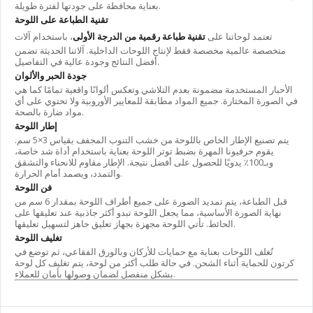
بعناية محافظة على جودتها لفترة طويلة.
تقنية الطباعة على اللوحة
تعتمد لوحاتنا على
تقنية طباعة رقمية من الدرجة الأولى
، باستخدام آلات
متخصصة عالمية مخصصة فقط لإنتاج اللوحات الداخلية. آلاتنا الحديثة تضمن
أفضل النتائج وجودة عالية في التفاصيل.
جودة الحبر والألوان
الأحبار المستخدمة مضمونة بعدم التلاشي وتعكس ألوانًا واقعية تمامًا كما هي
في الصورة المختارة. جميع المواد مطابقة للمعايير الأوروبية ولا تحتوي على أي
مواد ضارة بالصحة.
إطار اللوحة
يتم تصنيع الإطار الخاص باللوحة من خشب التنوب المجفف بقياس 3×5 سم.
يقوم حرفيونا المهرة بضبط توتر اللوحة بعناية باستخدام أداة شد خاصة،
وبـ100٪ يدويًا للحصول على أفضل نتيجة. الإطار مقاوم للانحناء والتشقق
والتمدد، ويصمد أمام الحرارة.
فن اللوحة
قبل الطباعة، يتم تمديد الصورة على جميع أطراف اللوحة بمقدار 6 سم من
نهاية الصورة الأساسية، مما يجعل اللوحة تبدو أكثر جاذبية عند تعليقها على
الحائط. تأتي اللوحة مجهزة بجهاز تعليق جاهز لتسهيل تعليقها.
تغليف اللوحة
تُغلف اللوحات بعناية مع حمايات للأركان وبالورق الفقاعي، ثم توضع في
كرتون للحماية أثناء الشحن. في حالة طلب أكثر من لوحة، يتم تغليف كل لوحة
بشكل منفصل لضمان وصولها بأمان للعملاء.