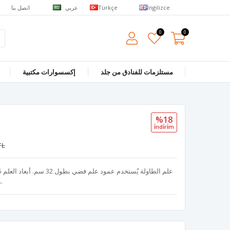
عربي
اتصل بنا
Türkçe
İngilizce
0
0
مستلزمات للفنادق من جلد
إكسسوارات مكتبية
%18
i̇ndi̇ri̇m
TL
مزدوج الطبقة بطريقة الطباعة الرقمية.