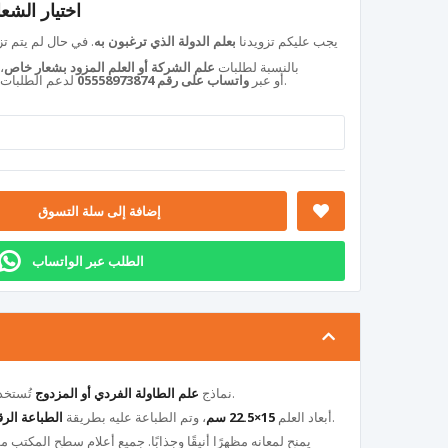
اختيار الشع
يجب عليكم تزويدنا
بعلم الدولة الذي ترغبون به
. في حال لم يتم تز
بالنسبة لطلبات
علم الشركة أو العلم المزود بشعار خاص
،
لدعم الطلبات.
أو عبر
واتساب على رقم 05558973874
إضافة إلى سلة التسوق
الطلب عبر الواتساب
.
نماذج
علم الطاولة الفردي أو المزدوج
تُستخد
.
أبعاد العلم
15×22.5 سم
، وتم الطباعة عليه بطريقة
الطباعة الر
يمنح لمعانه مظهرًا أنيقًا وجذابًا. جميع أعلام سطح المكت