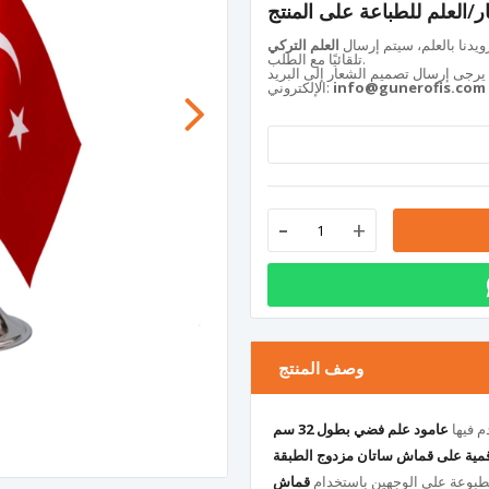
ار/العلم للطباعة على المنتج
ويدنا بالعلم، سيتم إرسال
العلم التركي
تلقائيًا مع الطلب.
 يرجى إرسال تصميم الشعار إلى البريد
info@gunerofis.com
الإلكتروني:
-
+
وصف المنتج
م فيها
عامود علم فضي بطول 32 سم
قمية على قماش ساتان مزدوج الطبقة
ب مطبوعة على الوجهين باستخدام
قماش