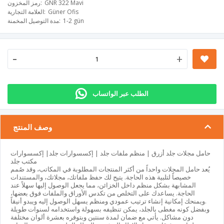
GNR 322 Mavi
رمز المخزون
Güner Ofis
العلامة التجارية
1-2 gün
مدة التوصيل المخمنة
-
+
الطلب عبر الواتساب
وصف المنتج
حامل مجلات جلد أزرق | منظم ملفات جلد | إكسسوارات جلد| إكسسوارات
مكتب جلد
يُعد حامل المجلات واحداً من أكثر المنتجات المطلوبة في المكاتب، وقد صُمم
خصيصاً لتلبية هذه الحاجة. يتيح لك حفظ ملفاتك، مجلاتك، والمستندات
المشابهة بشكل منظم داخل الخزائن، مما يجعل الوصول إليها سهلاً عند
الحاجة. يساعدك على التخلص من تكدس الأوراق والملفات فوق بعضها،
ويمنحك إمكانية إنشاء ترتيب عمودي ومنظم يسهل الوصول إليه ويبدو أنيقاً.
وبفضل كونه مغطى بالجلد، يمكن تنظيفه بسهولة واستخدامه لسنوات طويلة
دون مشاكل. يأتي مع ضمان لمدة سنتين وبتوفره بعشرة ألوان مختلفة