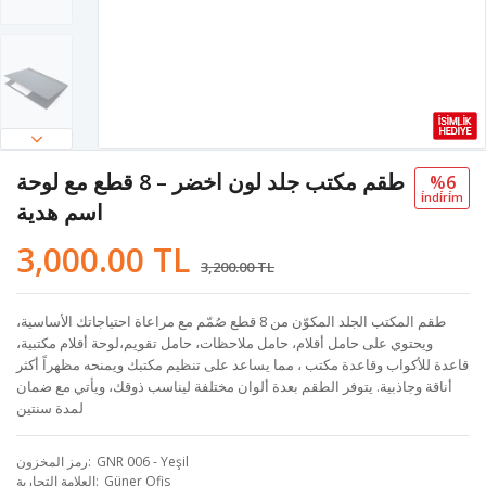
طقم مكتب جلد لون اخضر – 8 قطع مع لوحة
%6
i̇ndi̇ri̇m
اسم هدية
3,000.00 TL
3,200.00 TL
طقم المكتب الجلد المكوّن من 8 قطع صُمّم مع مراعاة احتياجاتك الأساسية،
ويحتوي على حامل أقلام، حامل ملاحظات، حامل تقويم،لوحة أقلام مكتبية،
قاعدة للأكواب وقاعدة مكتب ، مما يساعد على تنظيم مكتبك ويمنحه مظهراً أكثر
أناقة وجاذبية. يتوفر الطقم بعدة ألوان مختلفة ليناسب ذوقك، ويأتي مع ضمان
لمدة سنتين
GNR 006 - Yeşil
رمز المخزون
Güner Ofis
العلامة التجارية