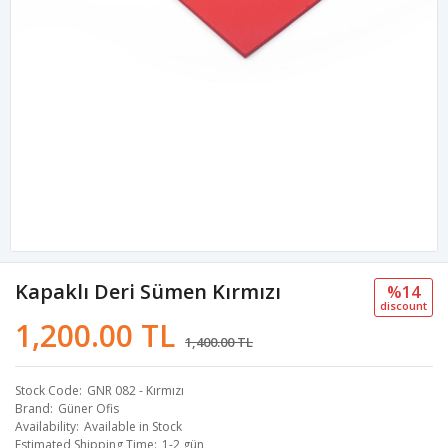
Kapaklı Deri Sümen Kırmızı
%14
discount
1,200.00 TL
1,400.00 TL
Stock Code
GNR 082 - Kırmızı
Brand
Güner Ofis
Availability
Available in Stock
Estimated Shipping Time
1-2 gün