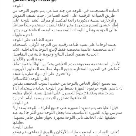
اللوحة
المادة المستخدمة في اللوحة هي
جلد صناعي
. يتم تجهيز اللوحة عن
طريق الطباعة الرقمية على الجلد الصناعي، حيث تضيف النقوش
والزخارف لمسة ديكورية رائعة لمكتبك أو منزلك. تُشد اللوحة على
إطار خشبي لتصبح مشدودة وغير قابلة للتمدد. نستخدم جلدًا صناعيًا
عالي الجودة، وتظل اللوحات المصممة بعناية محافظة على جودتها
لفترة طويلة.
تقنية الطباعة على اللوحة
تعتمد لوحاتنا على
تقنية طباعة رقمية من الدرجة الأولى
، باستخدام
آلات متخصصة عالمية مخصصة فقط لإنتاج اللوحات الداخلية. آلاتنا
الحديثة تضمن أفضل النتائج وجودة عالية في التفاصيل.
جودة الحبر والألوان
الأحبار المستخدمة مضمونة بعدم التلاشي وتعكس ألوانًا واقعية تمامًا
كما هي في الصورة المختارة. جميع المواد مطابقة للمعايير الأوروبية
ولا تحتوي على أي مواد ضارة بالصحة.
إطار اللوحة (الكاسناك)
يتم تصنيع الإطار الخاص باللوحة من خشب التنوب المجفف بقياس
3×5 سم. يقوم حرفيونا المهرة بضبط توتر اللوحة بعناية باستخدام أداة
شد خاصة، وبـ100٪ يدويًا للحصول على أفضل نتيجة. الإطار مقاوم
للانحناء والتشقق والتمدد، ويصمد أمام الحرارة.
فن اللوحة
قبل الطباعة، يتم تمديد الصورة على جميع أطراف اللوحة بمقدار 6
سم من نهاية الصورة الأساسية، مما يجعل اللوحة تبدو أكثر جاذبية عند
تعليقها على الحائط. تأتي اللوحة مجهزة بجهاز تعليق جاهز لتسهيل
تعليقها.
تغليف اللوحة
تُغلف اللوحات بعناية مع حمايات للأركان وبالورق الفقاعي، ثم توضع