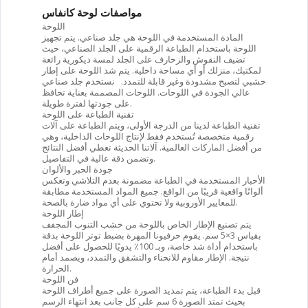
مواصفات لوحة كانفاس
اللوحة
المادة المستخدمة في اللوحة هي جلد صناعي. يتم تجهيز
اللوحة باستخدام الطباعة الرقمية على الجلد الصناعي، حيث
تضيف النقوش والزخارف على الجلد لمسة ديكورية رائعة
لمكتبك، منزلك أو أي مساحة داخلية. يتم شد اللوحة على إطار
خشبي لتصبح مشدودة وغير قابلة للتمدد. نستخدم جلد صناعي
عالي الجودة في اللوحات. اللوحات المصممة بعناية تحافظ
على جودتها لفترة طويلة.
تقنية الطباعة على اللوحة
تقنية الطباعة لدينا من الدرجة الأولى، ويتم الطباعة على آلات
رقمية متخصصة تُستخدم فقط لإنتاج اللوحات الداخلية، وهي
من أفضل الماركات العالمية. آلاتنا الحديثة تعطي أفضل النتائج
وتضمن دقة عالية في التفاصيل.
جودة الحبر والألوان
الأحبار المستخدمة في الطباعة مضمونة بعدم التلاشي وتعكس
ألوانًا واقعية قريبًا من الواقع. جميع المواد المستخدمة مطابقة
للمعايير الأوروبية ولا تحتوي على أي مواد ضارة بالصحة.
إطار اللوحة
يتم تصنيع الإطار الخاص باللوحة من خشب التنوب المجفف
بقياس 3×5 سم. يقوم حرفيونا المهرة بضبط توتر اللوحة بدقة
باستخدام أداة شد خاصة، وبـ 100٪ يدويًا للحصول على أفضل
نتيجة. الإطار مقاوم للانحناء والتشقق والتمدد، ويصمد أمام
الحرارة.
فن اللوحة
قبل بدء الطباعة، يتم تمديد الصورة على جميع أطراف اللوحة
بحيث تمتد الصورة 6 سم على كل جانب بعد انتهاء الرسم