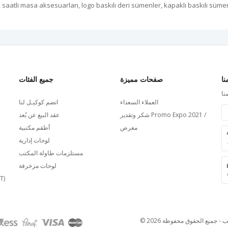
, saatli masa aksesuarları, logo baskılı deri sümenler, kapaklı baskılı süm
نا
صفحات مميزة
جميع الفئات
نا
العملاء السعداء
انضم كوكيـل لنا
شكر وتقدير Promo Expo 2021 /
عقد البيع عن بُعد
معرض
أطقم مكتبية
لوحات إدارية
مستلزمات طاولة المكتب
لوحات مزخرفة
بيانات بنك ا