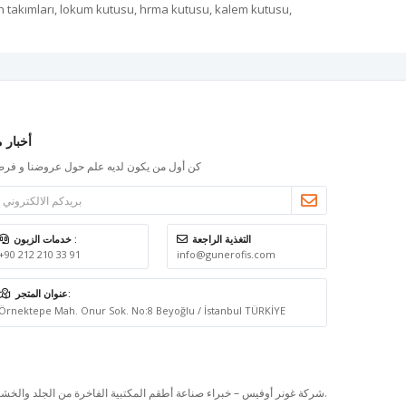
en takımları, lokum kutusu, hrma kutusu, kalem kutusu,
أخبار م
كن أول من يكون لديه علم حول عروضنا و فرص
التغذية الراجعة
خدمات الزبون :
+90 212 210 33 91
info@gunerofis.com
عنوان المتجر:
Örnektepe Mah. Onur Sok. No:8 Beyoğlu / İstanbul TÜRKİYE
© 2026 شركة غونر أوفيس – خبراء صناعة أطقم المكتبية الفاخرة من الجلد والخشب - جميع الحقوق محفوظة.