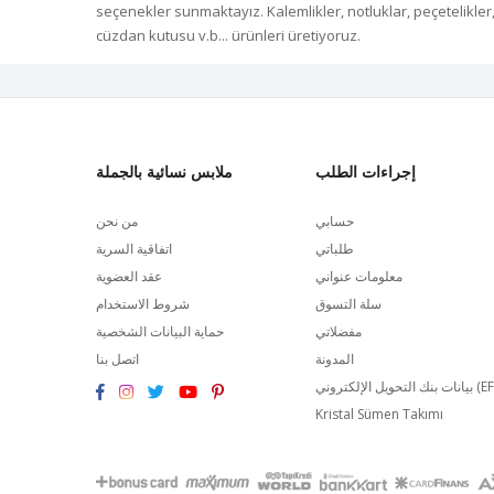
seçenekler sunmaktayız. Kalemlikler, notluklar, peçetelikler
cüzdan kutusu v.b... ürünleri üretiyoruz.
إجراءات الطلب
ملابس نسائية بالجملة
حسابي
من نحن
طلباتي
اتفاقية السرية
معلومات عنواني
عقد العضوية
سلة التسوق
شروط الاستخدام
مفضلاتي
حماية البيانات الشخصية
المدونة
اتصل بنا
لتحويل الإلكتروني (EFT)
Kristal Sümen Takımı