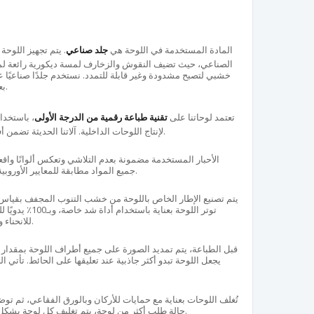
المادة المستخدمة في اللوحة هي
جلد صناعي
. يتم تجهيز اللوح
الصناعي، حيث تضيف النقوش والزخارف لمسة ديكورية رائعة لمكت
خشبي لتصبح مشدودة وغير قابلة للتمدد. نستخدم جلدًا صناعيًا
بعناية محافظة على جودتها لفترة طويلة.
تعتمد لوحاتنا على
تقنية طباعة رقمية من الدرجة الأولى
، باستخد
لإنتاج اللوحات الداخلية. آلاتنا الحديثة تضمن أفضل النتائج وجودة عالية في التفاصيل.
الأحبار المستخدمة مضمونة بعدم التلاشي وتعكس ألوانًا واقعي
جميع المواد مطابقة للمعايير الأوروبية ولا تحتوي على أي مواد ضارة بالصحة.
توتر اللوحة بعناية
للانحناء والتشقق والتمدد، ويصمد أمام الحرارة.
يجعل اللوحة تبدو أكثر جاذبية عند تعليقها على الحائط. تأتي 
تُغلف اللوحات بعناية مع حمايات للأركان وبالورق الفقاعي، ثم تو
حالة طلب أكثر من لوحة، يتم تغليف كل لوحة بشكل منفصل لضمان وصولها بأمان للعملاء.