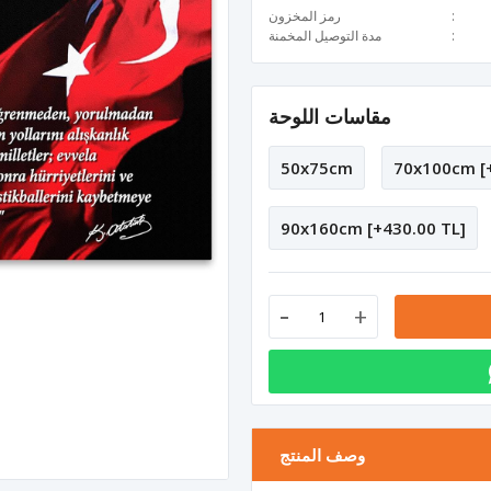
رمز المخزون
مدة التوصيل المخمنة
مقاسات اللوحة
50x75cm
70x100cm [+
90x160cm [+430.00 TL]
-
+
وصف المنتج