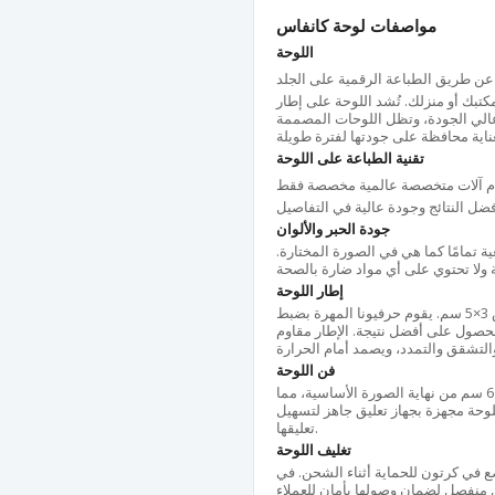
مواصفات لوحة كانفاس
اللوحة
ة عن طريق الطباعة الرقمية على الجلد
بك أو منزلك. تُشد اللوحة على إطار
 عالي الجودة، وتظل اللوحات المصممة
تقنية الطباعة على اللوحة
ام آلات متخصصة عالمية مخصصة فقط
جودة الحبر والألوان
ة تمامًا كما هي في الصورة المختارة.
إطار اللوحة
يتم تصنيع الإطار الخاص باللوحة من خشب التنوب المجفف بقياس 3×5 سم. يقوم حرفيونا المهرة بضبط
 باستخدام أداة شد خاصة، وبـ100٪ يدويًا للحصول على أفضل نتيجة. الإطار مقاوم
فن اللوحة
قبل الطباعة، يتم تمديد الصورة على جميع أطراف اللوحة بمقدار 6 سم من نهاية الصورة الأساسية، مما
اللوحة مجهزة بجهاز تعليق جاهز لتسهيل
تعليقها.
تغليف اللوحة
ضع في كرتون للحماية أثناء الشحن. في