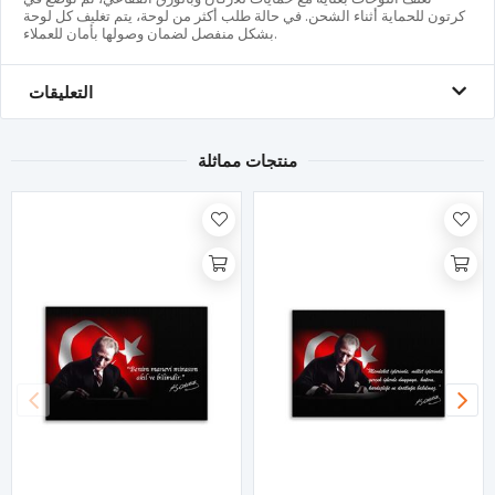
كرتون للحماية أثناء الشحن. في حالة طلب أكثر من لوحة، يتم تغليف كل لوحة
بشكل منفصل لضمان وصولها بأمان للعملاء.
التعليقات
منتجات مماثلة