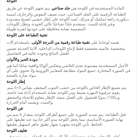
اللوحة
المادة المستخدمة في اللوحة هي
جلد صناعي
. يتم تجهيز اللوحة عن طريق
الطباعة الرقمية على الجلد الصناعي، حيث تضيف النقوش والزخارف لمسة
ديكورية رائعة لمكتبك أو منزلك. تُشد اللوحة على إطار خشبي لتصبح مشدودة
وغير قابلة للتمدد. نستخدم جلدًا صناعيًا عالي الجودة، وتظل اللوحات
المصممة بعناية محافظة على جودتها لفترة طويلة.
تقنية الطباعة على اللوحة
تعتمد لوحاتنا على
تقنية طباعة رقمية من الدرجة الأولى
، باستخدام آلات
متخصصة عالمية مخصصة فقط لإنتاج اللوحات الداخلية. آلاتنا الحديثة تضمن
أفضل النتائج وجودة عالية في التفاصيل.
جودة الحبر والألوان
الأحبار المستخدمة مضمونة بعدم التلاشي وتعكس ألوانًا واقعية تمامًا كما هي
في الصورة المختارة. جميع المواد مطابقة للمعايير الأوروبية ولا تحتوي على أي
مواد ضارة بالصحة.
إطار اللوحة
يتم تصنيع الإطار الخاص باللوحة من خشب التنوب المجفف بقياس 3×5 سم.
يقوم حرفيونا المهرة بضبط توتر اللوحة بعناية باستخدام أداة شد خاصة،
وبـ100٪ يدويًا للحصول على أفضل نتيجة. الإطار مقاوم للانحناء والتشقق
والتمدد، ويصمد أمام الحرارة.
فن اللوحة
قبل الطباعة، يتم تمديد الصورة على جميع أطراف اللوحة بمقدار 6 سم من
نهاية الصورة الأساسية، مما يجعل اللوحة تبدو أكثر جاذبية عند تعليقها على
الحائط. تأتي اللوحة مجهزة بجهاز تعليق جاهز لتسهيل تعليقها.
تغليف اللوحة
تُغلف اللوحات بعناية مع حمايات للأركان وبالورق الفقاعي، ثم توضع في