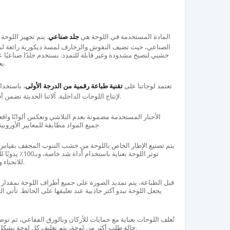
المادة المستخدمة في اللوحة هي
جلد صناعي
. يتم تجهيز اللوح
الصناعي، حيث تضيف النقوش والزخارف لمسة ديكورية رائعة لمكت
خشبي لتصبح مشدودة وغير قابلة للتمدد. نستخدم جلدًا صناعيًا
بعناية محافظة على جودتها لفترة طويلة.
تعتمد لوحاتنا على
تقنية طباعة رقمية من الدرجة الأولى
، باستخد
لإنتاج اللوحات الداخلية. آلاتنا الحديثة تضمن أفضل النتائج وجودة عالية في التفاصيل.
الأحبار المستخدمة مضمونة بعدم التلاشي وتعكس ألوانًا واقعي
جميع المواد مطابقة للمعايير الأوروبية ولا تحتوي على أي مواد ضارة بالصحة.
توتر اللوحة بعناية
للانحناء والتشقق والتمدد، ويصمد أمام الحرارة.
يجعل اللوحة تبدو أكثر جاذبية عند تعليقها على الحائط. تأتي 
تُغلف اللوحات بعناية مع حمايات للأركان وبالورق الفقاعي، ثم تو
حالة طلب أكثر من لوحة، يتم تغليف كل لوحة بشكل منفصل لضمان وصولها بأمان للعملاء.