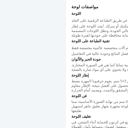
مواصفات لوحة
اللوحة
ة عن طريق الطباعة الرقمية على الجلد
بك أو منزلك. تُشد اللوحة على إطار
 عالي الجودة، وتظل اللوحات المصممة
تقنية الطباعة على اللوحة
ام آلات متخصصة عالمية مخصصة فقط
جودة الحبر والألوان
ة تمامًا كما هي في الصورة المختارة.
إطار اللوحة
يتم تصنيع الإطار الخاص باللوحة من خشب التنوب المجفف بقياس 3×5 سم. يقوم حرفيونا المهرة بضبط
 باستخدام أداة شد خاصة، وبـ100٪ يدويًا للحصول على أفضل نتيجة. الإطار مقاوم
فن اللوحة
قبل الطباعة، يتم تمديد الصورة على جميع أطراف اللوحة بمقدار 6 سم من نهاية الصورة الأساسية، مما
اللوحة مجهزة بجهاز تعليق جاهز لتسهيل
تعليقها.
تغليف اللوحة
ضع في كرتون للحماية أثناء الشحن. في