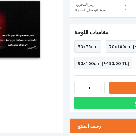
رمز المخزون
مدة التوصيل المخمنة
مقاسات اللوحة
50x75cm
70x100cm [+
90x160cm [+430.00 TL]
-
+
وصف المنتج