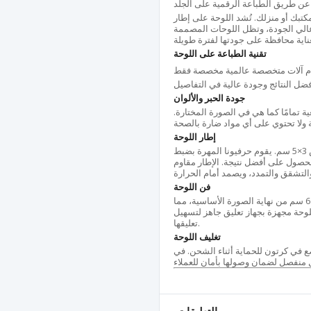
ة عن طريق الطباعة الرقمية على الجلد
بك أو منزلك. تُشد اللوحة على إطار
 عالي الجودة، وتظل اللوحات المصممة
تقنية الطباعة على اللوحة
ام آلات متخصصة عالمية مخصصة فقط
جودة الحبر والألوان
ة تمامًا كما هي في الصورة المختارة.
إطار اللوحة
يتم تصنيع الإطار الخاص باللوحة من خشب التنوب المجفف بقياس 3×5 سم. يقوم حرفيونا المهرة بضبط
 باستخدام أداة شد خاصة، وبـ100٪ يدويًا للحصول على أفضل نتيجة. الإطار مقاوم
فن اللوحة
قبل الطباعة، يتم تمديد الصورة على جميع أطراف اللوحة بمقدار 6 سم من نهاية الصورة الأساسية، مما
اللوحة مجهزة بجهاز تعليق جاهز لتسهيل
تعليقها.
تغليف اللوحة
ضع في كرتون للحماية أثناء الشحن. في