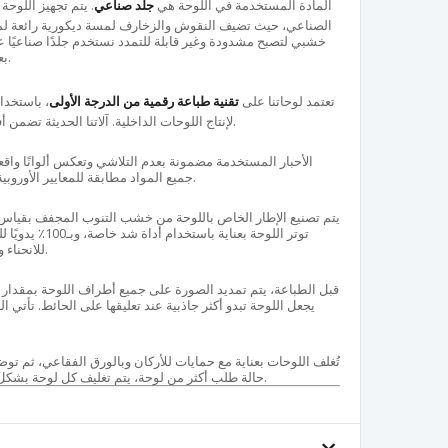
المادة المستخدمة في اللوحة هي
جلد صناعي
. يتم تجهيز اللوح
الصناعي، حيث تضيف النقوش والزخارف لمسة ديكورية رائعة لمكت
خشبي لتصبح مشدودة وغير قابلة للتمدد نستخدم جلدًا صناعيًا
بعناية محافظة على جودتها لفترة طويلة.
تعتمد لوحاتنا على
تقنية طباعة رقمية من الدرجة الأولى
، باستخد
لإنتاج اللوحات الداخلية. آلاتنا الحديثة تضمن أفضل النتائج وجودة عالية في التفاصيل.
الأحبار المستخدمة مضمونة بعدم التلاشي وتعكس ألوانًا واقعي
جميع المواد مطابقة للمعايير الأوروبية ولا تحتوي على أي مواد ضارة بالصحة.
توتر اللوحة بعناية
للانحناء والتشقق والتمدد، ويصمد أمام الحرارة.
يجعل اللوحة تبدو أكثر جاذبية عند تعليقها على الحائط. تأتي 
تُغلف اللوحات بعناية مع حمايات للأركان وبالورق الفقاعي، ثم تو
حالة طلب أكثر من لوحة، يتم تغليف كل لوحة بشكل منفصل لضمان وصولها بأمان للعملاء.