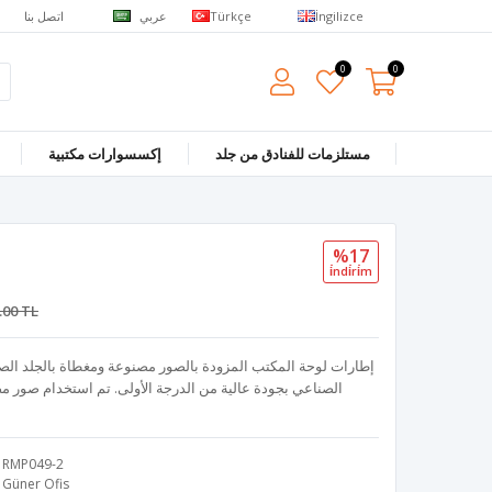
عربي
اتصل بنا
Türkçe
İngilizce
0
0
مستلزمات للفنادق من جلد
إكسسوارات مكتبية
%17
i̇ndi̇ri̇m
.00 TL
إطارات لوحة المكتب المزودة بالصور مصنوعة ومغطاة بالجلد الصن
الصناعي بجودة عالية من الدرجة الأولى. تم استخدام صور 
RMP049-2
Güner Ofis