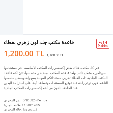
قاعدة مكتب جلد لون زهري بغطاء
%14
i̇ndi̇ri̇m
1,200.00 TL
1,400.00 TL
في كل مكتب، هناك بعض إكسسوارات المكتب الأساسية التي يستخدمها
الموظفون بشكل دائم، وتُعد قاعدة المكتب الجلدية واحدة منها. تتيح لكم قاعدة
المكتب الجلدية ذات الغطاء تخزين مستنداتكم المهمة بسهولة. وبفضل ملمسها
الناعم، فهي توفر راحة عند توقيع المستندات وتساعد أيضاً على استراحة اليدين
عند الحاجة، لتكون من أهم إكسسوارات المكتب الجلدية.
GNR 082 - Pembe
رمز المخزون
Güner Ofis
العلامة التجارية
في مخزوننا
حالة المخزون