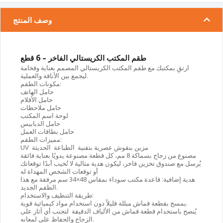
وصف المنتج
طقم المكتب الكريستالي الفاخر – 6 قطع
ارتقِ بمكتبك مع
طقم المكتب الكريستالي
المصمم بعناية وفخامة
ليجمع بين الأناقة والعملية.
مكونات الطقم:
حامل الهاتف
حامل الأقلام
حامل ملاحظات
لوحة اسم المكتب
حامل الدبابيس
حامل بطاقات العمل
مميزات الطقم:
مزين بنقوش عصرية
بتقنية الطباعة
الحديثة
UV
مصنوع من
زجاج بسماكة 8 مم
، كل قطعة مصنوعة يدويًا بعناية فائقة
يُرسل مع
صندوق تخزين فاخر
، ليكون هدية مثالية لا تُخيب أبدًا توقعاتك
أو توقعات الشخص المهداة له
هدية إضافية:
قاعدة مكتب سوداء بمقاس 48×34 سم مرفقة مع هذا
الطقم الجديد.
طريقة التنظيف والاستخدام:
يمسح بقطعة قماش مبللة قليلاً دون استخدام مواد كيميائية قوية.
يُنصح باستخدام
قطعة قماش من الألياف الدقيقة
لتجنب أي آثار على
الزجاج والحفاظ على لمعانه.