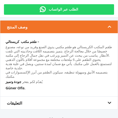
الطلب عبر الواتساب
وصف المنتج
طقم مكتب كريستالي –
طقم المكتب الكريستالي هو طقم مكتبي يدوي الصنع وفريد من نوعه، مصنوع
خصيصًا من خلال معالجة الزجاج. يتميز بتصميمه اللافت وجاذبيته التي تلفت
الأنظار. يناسب من يبحث عن التميز ويرغب في نقل جمال الزجاج إلى مكتبه.
يحتوي الطقم على 6 ملحقات مختلفة مع مجموعة أقلام باللون الذهبي
لتستمتع بالعمل على مكتبك. يأتي مع ضمان لمدة سنتين، ويصل في علبة هدية
جلدية خاصة.
بتصميمه الأنيق وسهولة تنظيفه، سيكون الطقم من أبرز الإكسسوارات في
مكتبك.
جودة وتميز
يُقدّم لكم بفخر
Güner Ofis.
التعليقات