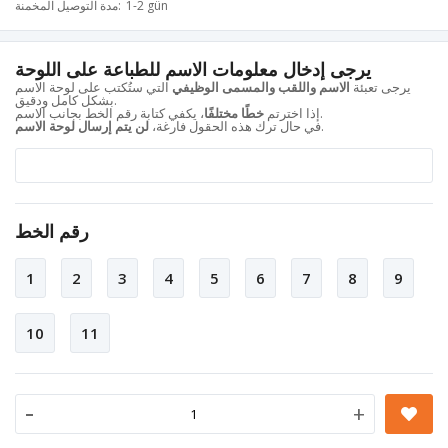
1-2 gün
مدة التوصيل المخمنة
يرجى إدخال معلومات الاسم للطباعة على اللوحة
يرجى تعبئة
الاسم واللقب والمسمى الوظيفي
التي ستُكتب على لوحة الاسم
بشكل كامل ودقيق.
، يكفي كتابة رقم الخط بجانب الاسم.
إذا اخترتم
خطًا مختلفًا
.
في حال ترك هذه الحقول فارغة،
لن يتم إرسال لوحة الاسم
رقم الخط
1
2
3
4
5
6
7
8
9
10
11
-
+