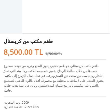
طقم مكتب من كريستال
8,500.00 TL
8,700.00 TL
طقم مكتب كريستالي هو طقم مكتبي يدوي الصنع وفريد من نوعه، مصنوع
خصيصًا من خلال معالجة الزجاج. يتميز بتصميمه اللافت وجاذبيته التي تسرّ
الناظرين. يناسب من يبحث عن التميز ويرغب في نقل جمال الزجاج إلى مكتبه.
يحتوي الطقم على 6 ملحقات مختلفة مع مجموعة أقلام باللون الذهبي لتستمتع
بالعمل على مكتبك. يأتي مع ضمان لمدة سنتين، ويأتي في علبة هدية جلدية
خاصة.
5009
رمز المخزون
Güner Ofis
العلامة التجارية