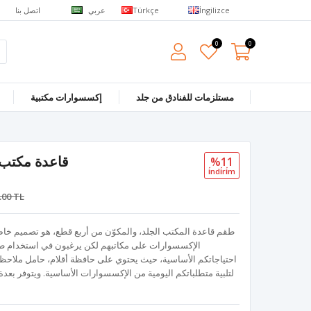
عربي
اتصل بنا
Türkçe
İngilizce
0
0
مستلزمات للفنادق من جلد
إكسسوارات مكتبية
قاعدة مكتب جل
%11
i̇ndi̇ri̇m
.00 TL
طقم قاعدة المكتب الجلد، والمكوّن من أربع قطع، هو تصميم خاص
الإكسسوارات على مكاتبهم لكن يرغبون في استخدام طق
احتياجاتكم الأساسية، حيث يحتوي على حافظة أقلام، حامل ملاحظ
لتلبية متطلباتكم اليومية من الإكسسوارات الأساسية. ويتوفر بعد