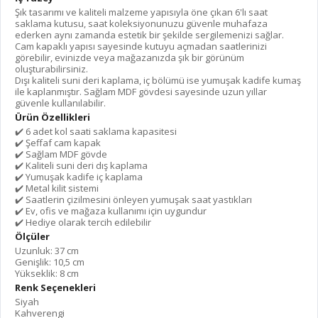
Şık tasarımı ve kaliteli malzeme yapısıyla öne çıkan 6'lı saat
saklama kutusu, saat koleksiyonunuzu güvenle muhafaza
ederken aynı zamanda estetik bir şekilde sergilemenizi sağlar.
Cam kapaklı yapısı sayesinde kutuyu açmadan saatlerinizi
görebilir, evinizde veya mağazanızda şık bir görünüm
oluşturabilirsiniz.
Dışı kaliteli suni deri kaplama, iç bölümü ise yumuşak kadife kumaş
ile kaplanmıştır. Sağlam MDF gövdesi sayesinde uzun yıllar
güvenle kullanılabilir.
Ürün Özellikleri
✔️ 6 adet kol saati saklama kapasitesi
✔️ Şeffaf cam kapak
✔️ Sağlam MDF gövde
✔️ Kaliteli suni deri dış kaplama
✔️ Yumuşak kadife iç kaplama
✔️ Metal kilit sistemi
✔️ Saatlerin çizilmesini önleyen yumuşak saat yastıkları
✔️ Ev, ofis ve mağaza kullanımı için uygundur
✔️ Hediye olarak tercih edilebilir
Ölçüler
Uzunluk: 37 cm
Genişlik: 10,5 cm
Yükseklik: 8 cm
Renk Seçenekleri
Siyah
Kahverengi