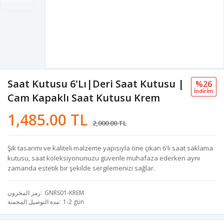
Saat Kutusu 6'lı|Deri Saat Kutusu |
%26
i̇ndi̇ri̇m
Cam Kapaklı Saat Kutusu Krem
1,485.00 TL
2,000.00 TL
Şık tasarımı ve kaliteli malzeme yapısıyla öne çıkan 6'lı saat saklama
kutusu, saat koleksiyonunuzu güvenle muhafaza ederken aynı
zamanda estetik bir şekilde sergilemenizi sağlar.
GNRS01-KREM
رمز المخزون
1-2 gün
مدة التوصيل المخمنة