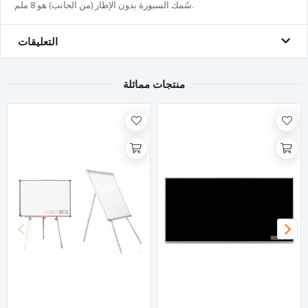
سُمك السبورة بدون الإطار (من الجانب) هو 8 ملم.
التعليقات
منتجات مماثلة