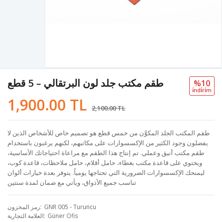
طقم مكتب جلد لون البرتقالي – 5 قطع
%10
i̇ndi̇ri̇m
1,900.00 TL
2,100.00 TL
طقم المكتب الجلد المكوَّن من خمس قطع هو تصميم خاص للأشخاص الذين لا
يفضلون وجود الكثير من الإكسسوارات على مكاتبهم، لكنهم يرغبون باستخدام
طقم مكتب أنيق وعملي. تم إنتاج هذا الطقم مع مراعاة احتياجاتك الأساسية،
ويحتوي على قاعدة مكتب بغطاء، حامل أقلام، حامل ملاحظات، قاعدة كوب،
ليمنحك الإكسسوارات الضرورية التي تحتاجها يومياً. يتوفر بعدة خيارات ألوان
تناسب جميع الأذواق، ويأتي مع ضمان لمدة سنتين
GNR 005 - Turuncu
رمز المخزون
Güner Ofis
العلامة التجارية