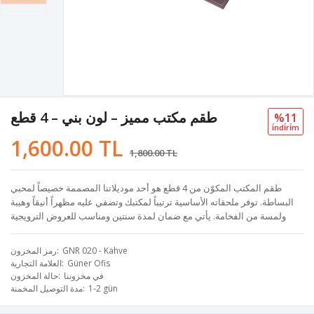
طقم مكتب مميز – لون بني – 4 قطع
%11
i̇ndi̇ri̇m
1,600.00 TL
1,800.00 TL
طقم المكتب المكوّن من 4 قطع هو أحد موديلاتنا المصممة خصيصاً لمحبي
البساطة. توفر ملحقاته الأساسية ترتيباً لمكتبك وتضفي عليه مظهراً أنيقاً وهيبة
ولمسة من الفخامة. يأتي مع ضمان لمدة سنتين ومناسب للعروض الترويجية
GNR 020 - Kahve
رمز المخزون
Güner Ofis
العلامة التجارية
في مخزوننا
حالة المخزون
1-2 gün
مدة التوصيل المخمنة