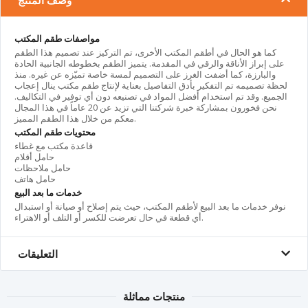
وصف المنتج
مواصفات طقم المكتب
كما هو الحال في أطقم المكتب الأخرى، تم التركيز عند تصميم هذا الطقم
على إبراز الأناقة والرقي في المقدمة. يتميز الطقم بخطوطه الجانبية الحادة
والبارزة، كما أضفت الغرز على التصميم لمسة خاصة تميّزه عن غيره. منذ
لحظة تصميمه تم التفكير بأدق التفاصيل بعناية لإنتاج طقم مكتب ينال إعجاب
الجميع. وقد تم استخدام أفضل المواد في تصنيعه دون أي توفير في التكاليف.
نحن فخورون بمشاركة خبرة شركتنا التي تزيد عن 20 عاماً في هذا المجال
معكم من خلال هذا الطقم المميز.
محتويات طقم المكتب
قاعدة مكتب مع غطاء
حامل أقلام
حامل ملاحظات
حامل هاتف
خدمات ما بعد البيع
نوفر خدمات ما بعد البيع لأطقم المكتب، حيث يتم إصلاح أو صيانة أو استبدال
أي قطعة في حال تعرضت للكسر أو التلف أو الاهتراء.
التعليقات
منتجات مماثلة