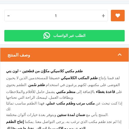
-
+
الطلب عبر الواتساب
وصف المنتج
طقم مكتبي كلاسيكي مكوَّن من قطعتين – لون بني
لقد قمنا بإنتاج
طقم المكتب الكلاسيكي
خصيصًا للمستخدمين الذين لا يحبون
الفوضى على مكتبهم، لكنهم يرغبون في استخدام
طقم سُمن
. الطقم يحتوي
على
قاعدة بغطاء
بالإضافة إلى
منظم مكتبي
يشمل حامل للأقلام والملاحظات
وبطاقات العمل، ليمنحك الراحة التي تحتاجها.
إذا كنت تبحث عن
مكتب مرتب وطقم مكتب عملي
، فهذا الطقم مناسب تمامًا
لك.
ويتوفر بعدة خيارات ألوان مختلفة.
المنتج يأتي مع
ضمان لمدة سنتين
إذا لم تجد طقم مكتب الذي ترغب به، يرجى التواصل معنا. يمكننا
إنتاج الطقم
.
الذي تريده مع الإكسسوارات التي تختارها خصيصًا لك