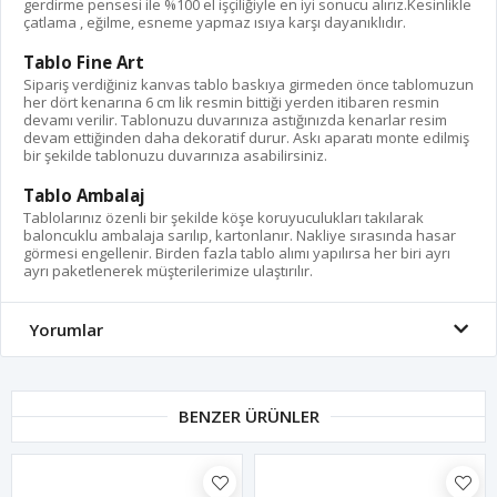
gerdirme pensesi ile %100 el işçiliğiyle en iyi sonucu alırız.Kesinlikle
çatlama , eğilme, esneme yapmaz ısıya karşı dayanıklıdır.
Tablo Fine Art
Sipariş verdiğiniz kanvas tablo baskıya girmeden önce tablomuzun
her dört kenarına 6 cm lik resmin bittiği yerden itibaren resmin
devamı verilir. Tablonuzu duvarınıza astığınızda kenarlar resim
devam ettiğinden daha dekoratif durur. Askı aparatı monte edilmiş
bir şekilde tablonuzu duvarınıza asabilirsiniz.
Tablo Ambalaj
Tablolarınız özenli bir şekilde köşe koruyuculukları takılarak
baloncuklu ambalaja sarılıp, kartonlanır. Nakliye sırasında hasar
görmesi engellenir. Birden fazla tablo alımı yapılırsa her biri ayrı
ayrı paketlenerek müşterilerimize ulaştırılır.
Yorumlar
BENZER ÜRÜNLER