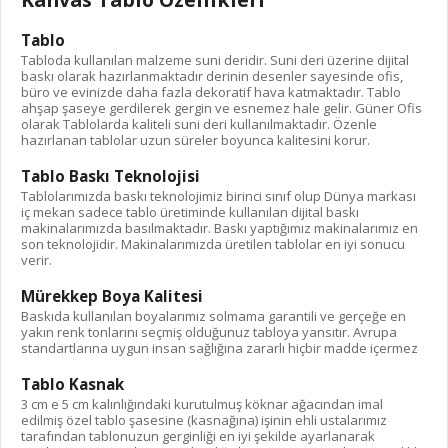
Tablo
Tabloda kullanılan malzeme suni deridir. Suni deri üzerine dijital
baskı olarak hazırlanmaktadır derinin desenler sayesinde ofis,
büro ve evinizde daha fazla dekoratif hava katmaktadır. Tablo
ahşap şaseye gerdilerek gergin ve esnemez hale gelir. Güner Ofis
olarak Tablolarda kaliteli suni deri kullanılmaktadır. Özenle
hazırlanan tablolar uzun süreler boyunca kalitesini korur.
Tablo Baskı Teknolojisi
Tablolarımızda baskı teknolojimiz birinci sınıf olup Dünya markası
iç mekan sadece tablo üretiminde kullanılan dijital baskı
makinalarımızda basılmaktadır. Baskı yaptığımız makinalarımız en
son teknolojidir. Makinalarımızda üretilen tablolar en iyi sonucu
verir.
Mürekkep Boya Kalitesi
Baskıda kullanılan boyalarımız solmama garantili ve gerçeğe en
yakın renk tonlarını seçmiş olduğunuz tabloya yansıtır. Avrupa
standartlarına uygun insan sağlığına zararlı hiçbir madde içermez
Tablo Kasnak
3 cm e 5 cm kalınlığındaki kurutulmuş köknar ağacından imal
edilmiş özel tablo şasesine (kasnağına) işinin ehli ustalarımız
tarafından tablonuzun gerginliği en iyi şekilde ayarlanarak