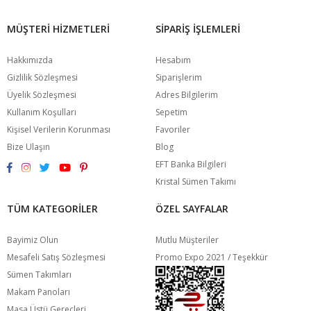
MÜŞTERI HIZMETLERI
SIPARIŞ İŞLEMLERI
Hakkımızda
Hesabım
Gizlilik Sözleşmesi
Siparişlerim
Üyelik Sözleşmesi
Adres Bilgilerim
Kullanım Koşulları
Sepetim
Kişisel Verilerin Korunması
Favoriler
Bize Ulaşın
Blog
EFT Banka Bilgileri
Kristal Sümen Takımı
TÜM KATEGORILER
ÖZEL SAYFALAR
Bayimiz Olun
Mutlu Müşteriler
Mesafeli Satış Sözleşmesi
Promo Expo 2021 / Teşekkür
Sümen Takımları
Makam Panoları
Masa Üstü Gereçleri