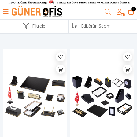
0
TR
Filtrele