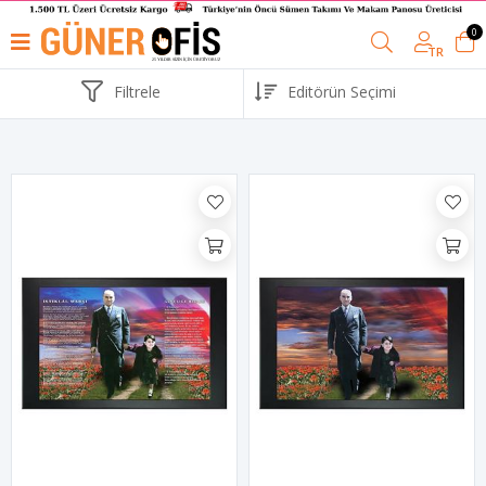
0
TR
Filtrele