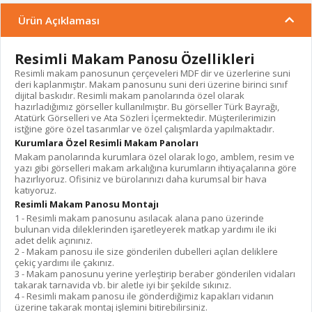
Ürün Açıklaması
Resimli Makam Panosu Özellikleri
Resimli makam panosunun çerçeveleri MDF dir ve üzerlerine suni
deri kaplanmıştır. Makam panosunu suni deri üzerine birinci sınıf
dijital baskıdır. Resimli makam panolarında özel olarak
hazırladığımız görseller kullanılmıştır. Bu görseller Türk Bayrağı,
Atatürk Görselleri ve Ata Sözleri İçermektedir. Müşterilerimizin
istğine göre özel tasarımlar ve özel çalışmlarda yapılmaktadır.
Kurumlara Özel Resimli Makam Panoları
Makam panolarında kurumlara özel olarak logo, amblem, resim ve
yazı gibi görselleri makam arkalığına kurumların ihtiyaçalarına göre
hazırlıyoruz. Ofisiniz ve bürolarınızı daha kurumsal bir hava
katıyoruz.
Resimli Makam Panosu Montajı
1 - Resimli makam panosunu asılacak alana pano üzerinde
bulunan vida dileklerinden işaretleyerek matkap yardımı ile iki
adet delik açınınız.
2 - Makam panosu ile size gönderilen dubelleri açılan deliklere
çekiç yardımı ile çakınız.
3 - Makam panosunu yerine yerleştirip beraber gönderilen vidaları
takarak tarnavida vb. bir aletle iyi bir şekilde sıkınız.
4 - Resimli makam panosu ile gönderdiğimiz kapakları vidanın
üzerine takarak montaj işlemini bitirebilirsiniz.