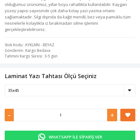
olduğumuz ürünümüz, yıllar boyu rahatlıkla kullanılabilir. Kaygan
yüzey yapısı sayesinde çok daha kolay yazı yazma ortamı
sağlamaktadır. Silgi dışında da kağıt mendil, bez veya pamuklu tüm
nesnelerle kolaylıkla iz bırakmadan silme işlemini
gerçekleştirebilirsiniz.
Stok Kodu
AYKLMN - BEYAZ
Gönderim
Kargo Bedava
Tahmini Kargo Süresi
3-5 gün
Laminat Yazı Tahtası Ölçü Seçiniz
-
+
WHATSAPP İLE SİPARİŞ VER