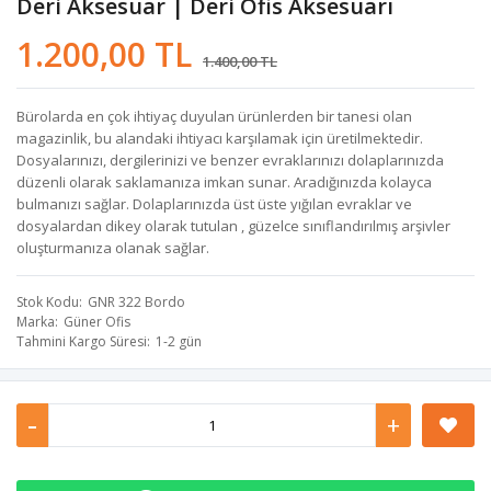
Deri Aksesuar | Deri Ofis Aksesuarı
1.200,00 TL
1.400,00 TL
Bürolarda en çok ihtiyaç duyulan ürünlerden bir tanesi olan
magazinlik, bu alandaki ihtiyacı karşılamak için üretilmektedir.
Dosyalarınızı, dergilerinizi ve benzer evraklarınızı dolaplarınızda
düzenli olarak saklamanıza imkan sunar. Aradığınızda kolayca
bulmanızı sağlar. Dolaplarınızda üst üste yığılan evraklar ve
dosyalardan dikey olarak tutulan , güzelce sınıflandırılmış arşivler
oluşturmanıza olanak sağlar.
Stok Kodu
GNR 322 Bordo
Marka
Güner Ofis
Tahmini Kargo Süresi
1-2 gün
-
+