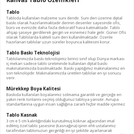
Tablo
Tabloda kullanılan malzeme suni deridir. Suni deri üzerine dijital
baskı olarak hazırlanmaktadır derinin desenler sayesinde ofis,
büro ve evinizde daha fazla dekoratif hava katmaktadır. Tablo
ahşap şaseye gerdilerek gergin ve esnemez hale gelir. Güner Ofis
olarak Tablolarda kaliteli suni deri kullanılmaktadır. Özenle
hazırlanan tablolar uzun süreler boyunca kalitesini korur.
Tablo Baskı Teknolojisi
Tablolarımızda baskı teknolojimiz birinci sınıf olup Dünya markası
iç mekan sadece tablo üretiminde kullanılan dijital baskı
makinalarımızda basılmaktadır. Baskı yaptığımız makinalarımız en
son teknolojidir. Makinalarımızda üretilen tablolar en iyi sonucu
verir.
Mürekkep Boya Kalitesi
Baskıda kullanılan boyalarımız solmama garantili ve gerçeğe en
yakın renk tonlarını seçmiş olduğunuz tabloya yansıtır. Avrupa
standartlarına uygun insan sağlığına zararlı hiçbir madde içermez
Tablo Kasnak
3 cm e 5 cm kalınlığındaki kurutulmuş köknar ağacından imal
edilmiş özel tablo şasesine (kasnağına) işinin ehli ustalarımız
tarafından tablonuzun gerginliği en iyi şekilde ayarlanarak