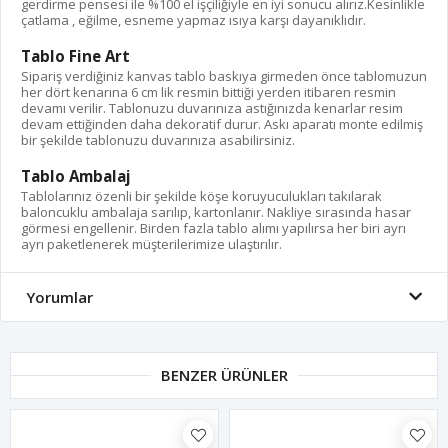
gerdirme pensesi ile %100 el işçiliğiyle en iyi sonucu alırız.Kesinlikle
çatlama , eğilme, esneme yapmaz ısıya karşı dayanıklıdır.
Tablo Fine Art
Sipariş verdiğiniz kanvas tablo baskıya girmeden önce tablomuzun
her dört kenarına 6 cm lik resmin bittiği yerden itibaren resmin
devamı verilir. Tablonuzu duvarınıza astığınızda kenarlar resim
devam ettiğinden daha dekoratif durur. Askı aparatı monte edilmiş
bir şekilde tablonuzu duvarınıza asabilirsiniz.
Tablo Ambalaj
Tablolarınız özenli bir şekilde köşe koruyuculukları takılarak
baloncuklu ambalaja sarılıp, kartonlanır. Nakliye sırasında hasar
görmesi engellenir. Birden fazla tablo alımı yapılırsa her biri ayrı
ayrı paketlenerek müşterilerimize ulaştırılır.
Yorumlar
BENZER ÜRÜNLER