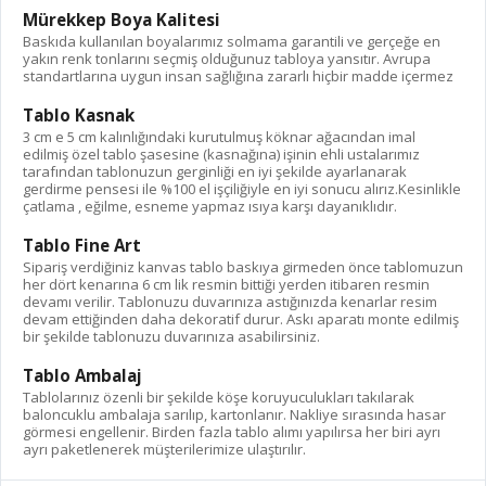
Mürekkep Boya Kalitesi
Baskıda kullanılan boyalarımız solmama garantili ve gerçeğe en
yakın renk tonlarını seçmiş olduğunuz tabloya yansıtır. Avrupa
standartlarına uygun insan sağlığına zararlı hiçbir madde içermez
Tablo Kasnak
3 cm e 5 cm kalınlığındaki kurutulmuş köknar ağacından imal
edilmiş özel tablo şasesine (kasnağına) işinin ehli ustalarımız
tarafından tablonuzun gerginliği en iyi şekilde ayarlanarak
gerdirme pensesi ile %100 el işçiliğiyle en iyi sonucu alırız.Kesinlikle
çatlama , eğilme, esneme yapmaz ısıya karşı dayanıklıdır.
Tablo Fine Art
Sipariş verdiğiniz kanvas tablo baskıya girmeden önce tablomuzun
her dört kenarına 6 cm lik resmin bittiği yerden itibaren resmin
devamı verilir. Tablonuzu duvarınıza astığınızda kenarlar resim
devam ettiğinden daha dekoratif durur. Askı aparatı monte edilmiş
bir şekilde tablonuzu duvarınıza asabilirsiniz.
Tablo Ambalaj
Tablolarınız özenli bir şekilde köşe koruyuculukları takılarak
baloncuklu ambalaja sarılıp, kartonlanır. Nakliye sırasında hasar
görmesi engellenir. Birden fazla tablo alımı yapılırsa her biri ayrı
ayrı paketlenerek müşterilerimize ulaştırılır.