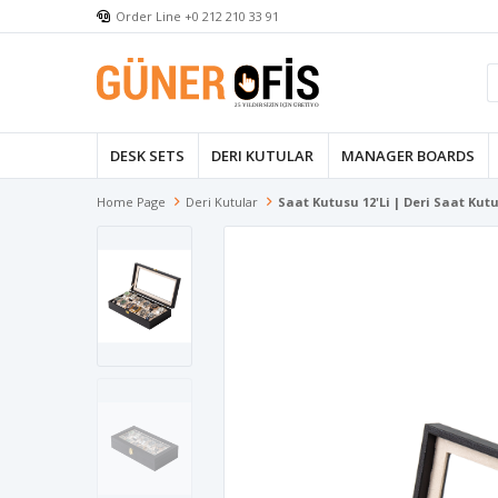
Order Line +0 212 210 33 91
DESK SETS
DERI KUTULAR
MANAGER BOARDS
Home Page
Deri Kutular
Saat Kutusu 12'li | Deri Saat Kut