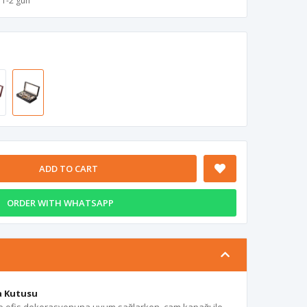
1-2 gün
ADD TO CART
ORDER WITH WHATSAPP
ma Kutusu