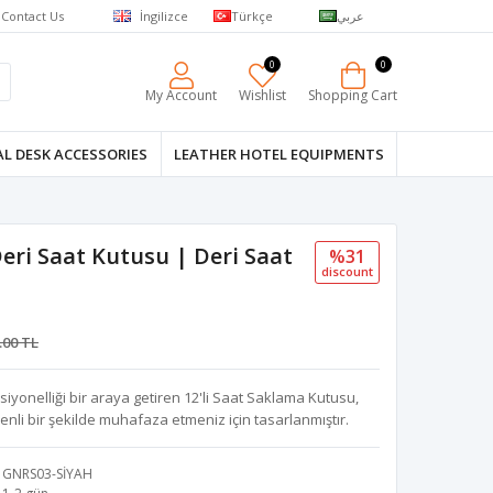
Contact Us
İngilizce
Türkçe
عربي
0
0
My Account
Wishlist
Shopping Cart
L DESK ACCESSORIES
LEATHER HOTEL EQUIPMENTS
Deri Saat Kutusu | Deri Saat
%31
discount
.00 TL
ksiyonelliği bir araya getiren 12'li Saat Saklama Kutusu,
zenli bir şekilde muhafaza etmeniz için tasarlanmıştır.
GNRS03-SİYAH