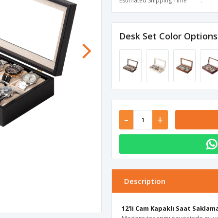
Estimated Shipping Time
Desk Set Color Options
-
+
Description
12'li Cam Kapaklı Saat Sakla