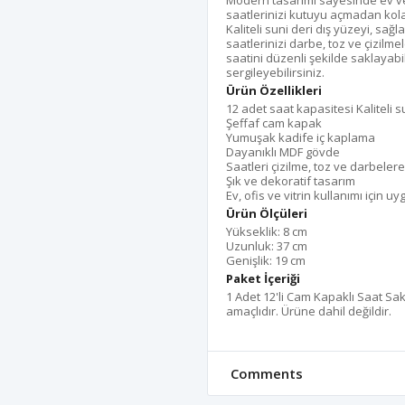
Modern tasarımı sayesinde ev v
saatlerinizi kutuyu açmadan kol
Kaliteli suni deri dış yüzeyi, sa
saatlerinizi darbe, toz ve çizilm
saatini düzenli şekilde saklayab
sergileyebilirsiniz.
Ürün Özellikleri
12 adet saat kapasitesi Kaliteli 
Şeffaf cam kapak
Yumuşak kadife iç kaplama
Dayanıklı MDF gövde
Saatleri çizilme, toz ve darbelere
Şık ve dekoratif tasarım
Ev, ofis ve vitrin kullanımı için
Ürün Ölçüleri
Yükseklik: 8 cm
Uzunluk: 37 cm
Genişlik: 19 cm
Paket İçeriği
1 Adet 12'li Cam Kapaklı Saat Sa
amaçlıdır. Ürüne dahil değildir.
Comments