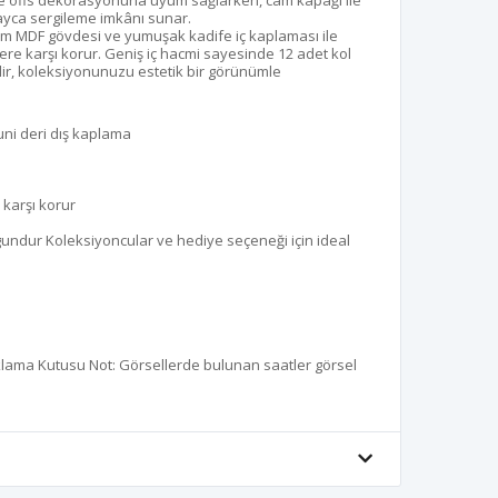
e ofis dekorasyonuna uyum sağlarken, cam kapağı ile
ayca sergileme imkânı sunar.
ğlam MDF gövdesi ve yumuşak kadife iç kaplaması ile
elere karşı korur. Geniş iç hacmi sayesinde 12 adet kol
ilir, koleksiyonunuzu estetik bir görünümle
suni deri dış kaplama
 karşı korur
 uygundur Koleksiyoncular ve hediye seçeneği için ideal
klama Kutusu Not: Görsellerde bulunan saatler görsel