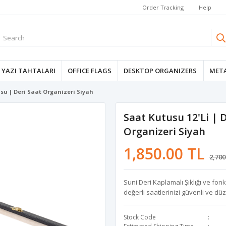
Order Tracking
Help
YAZI TAHTALARI
OFFICE FLAGS
DESKTOP ORGANIZERS
META
usu | Deri Saat Organizeri Siyah
Saat Kutusu 12'li | 
Organizeri Siyah
1,850.00 TL
2,700
Suni Deri Kaplamalı Şıklığı ve fon
değerli saatlerinizi güvenli ve dü
Stock Code