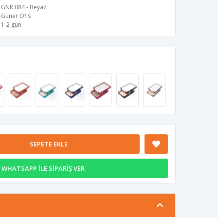
GNR 084 - Beyaz
Güner Ofis
1-2 gün
SEPETE EKLE
WHATSAPP İLE SİPARİŞ VER