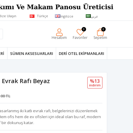
Bize Ulaşın
Türkçe
İngilizce
عربي
0
0
Hesabım
Favoriler
Sepetim
RI
SÜMEN AKSESUARLARI
DERI OTEL EKIPMANLARI
ri Evrak Rafı Beyaz
%13
i̇ndi̇ri̇m
,00 TL
asarlanmış iki katlı evrak rafı, belgelerinizi düzenlemek
m ofis hem de ev ofisleri için ideal olan bu raf, modern
f bir dokunuş katar.