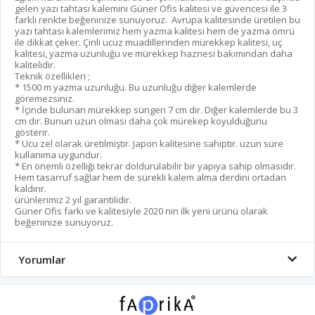
gelen yazı tahtası kalemini Güner Ofis kalitesi ve güvencesi ile 3
farklı renkte beğeninize sunuyoruz. Avrupa kalitesinde üretilen bu
yazı tahtası kalemlerimiz hem yazma kalitesi hem de yazma ömrü
ile dikkat çeker. Çinli ucuz muadillerinden mürekkep kalitesi, uç
kalitesi, yazma uzunluğu ve mürekkep haznesi bakımından daha
kalitelidir.
Teknik özellikleri ;
* 1500 m yazma uzunluğu. Bu uzunluğu diğer kalemlerde
göremezsiniz.
* İçinde bulunan mürekkep süngeri 7 cm dir. Diğer kalemlerde bu 3
cm dir. Bunun uzun olması daha çok mürekep koyulduğunu
gösterir.
* Ucu zel olarak üretilmiştir. Japon kalitesine sahiptir. uzun süre
kullanıma uygundur.
* En önemli özelliği tekrar doldurulabilir bir yapıya sahip olmasıdır.
Hem tasarruf sağlar hem de sürekli kalem alma derdini ortadan
kaldırır.
ürünlerimiz 2 yıl garantilidir.
Güner Ofis farkı ve kalitesiyle 2020 nin ilk yeni ürünü olarak
beğeninize sunuyoruz.
Yorumlar