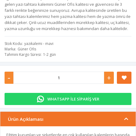
gelen yazı tahtası kalemini Güner Ofis kalitesi ve güvencesi ile 3
farklı renkte beğeninize sunuyoruz. Avrupa kalitesinde üretilen bu
yazı tahtası kalemlerimiz hem yazma kalitesi hem de yazma ömrü ile
dikkat çeker. Çinli ucuz muadillerinden mürekkep kalitesi, uç kalitesi,
yazma uzunluğu ve mürekkep haznesi bakımından daha kalitelidir.
Stok Kodu
yazıkalemi - mavi
Marka
Güner Ofis
Tahmini Kargo Süresi
1-2 gün
-
+
WHATSAPP İLE SİPARİŞ VER
Ürün Açıklaması
Eğitim kurumları ve şirketlerde en çok kullanılan kalemlerin başında