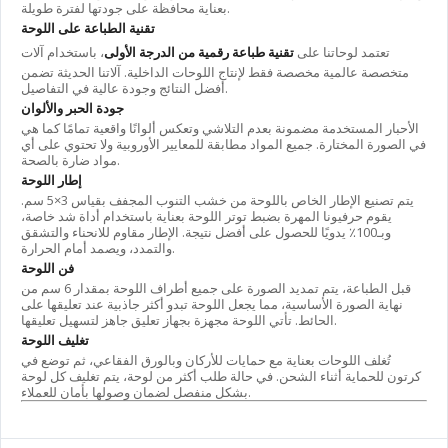
بعناية محافظة على جودتها لفترة طويلة.
تقنية الطباعة على اللوحة
تعتمد لوحاتنا على
تقنية طباعة رقمية من الدرجة الأولى
، باستخدام آلات
متخصصة عالمية مخصصة فقط لإنتاج اللوحات الداخلية. آلاتنا الحديثة تضمن
أفضل النتائج وجودة عالية في التفاصيل.
جودة الحبر والألوان
الأحبار المستخدمة مضمونة بعدم التلاشي وتعكس ألوانًا واقعية تمامًا كما هي
في الصورة المختارة. جميع المواد مطابقة للمعايير الأوروبية ولا تحتوي على أي
مواد ضارة بالصحة.
إطار اللوحة
يتم تصنيع الإطار الخاص باللوحة من خشب التنوب المجفف بقياس 3×5 سم.
يقوم حرفيونا المهرة بضبط توتر اللوحة بعناية باستخدام أداة شد خاصة،
وبـ100٪ يدويًا للحصول على أفضل نتيجة. الإطار مقاوم للانحناء والتشقق
والتمدد، ويصمد أمام الحرارة.
فن اللوحة
قبل الطباعة، يتم تمديد الصورة على جميع أطراف اللوحة بمقدار 6 سم من
نهاية الصورة الأساسية، مما يجعل اللوحة تبدو أكثر جاذبية عند تعليقها على
الحائط. تأتي اللوحة مجهزة بجهاز تعليق جاهز لتسهيل تعليقها.
تغليف اللوحة
تُغلف اللوحات بعناية مع حمايات للأركان وبالورق الفقاعي، ثم توضع في
كرتون للحماية أثناء الشحن. في حالة طلب أكثر من لوحة، يتم تغليف كل لوحة
بشكل منفصل لضمان وصولها بأمان للعملاء.