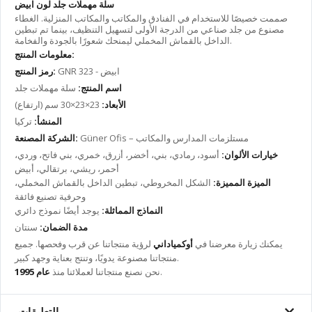
سلة مهملات جلد لون ابيض
صممت خصيصًا للاستخدام في الفنادق والمكاتب والمكاتب المنزلية. الغطاء
مصنوع من جلد صناعي من الدرجة الأولى لتسهيل التنظيف، بينما تم تبطين
الداخل بالقماش المخملي ليمنحك شعورًا بالجودة والفخامة.
معلومات المنتج:
GNR 323 - ابيض
رمز المنتج:
اسم المنتج:
سلة مهملات جلد
الأبعاد:
23×23×30 سم (ارتفاع)
المنشأ:
تركيا
Güner Ofis – مستلزمات المدارس والمكاتب
الشركة المصنعة:
خيارات الألوان:
أسود، رمادي، بني، أخضر، أزرق، خمري، بني فاتح، وردي،
أحمر، ريشي، برتقالي، أبيض
الميزة المميزة:
الشكل المخروطي، تبطين الداخل بالقماش المخملي،
وحرفية تصنيع فائقة
النماذج المماثلة:
يوجد أيضًا نموذج دائري
مدة الضمان:
سنتان
يمكنك زيارة معرضنا في
أوكمياداني
لرؤية منتجاتنا عن قرب وفحصها. جميع
منتجاتنا مصنوعة يدويًا، وتنتج بعناية وجهد كبير.
.
نحن نصنع منتجاتنا لعملائنا منذ
عام 1995
التعليقات