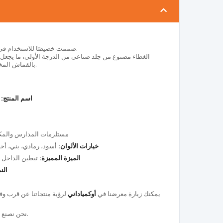
صممت خصيصًا للاستخدام في الفنادق والمكاتب والمكاتب المنزلية.
الغطاء مصنوع من جلد صناعي من الدرجة الأولى، ما يجعل ال
بالقماش المخملي ليمنحك شعورًا بالجودة والفخامة.
اسم المنتج:
س
Güner Ofis – مستلزمات المدارس وال
خيارات الألوان:
أسود، رمادي، بني، أخضر، ورد
الميزة المميزة:
تبطين الداخل ب
الن
يمكنك زيارة معرضنا في
أوكمياداني
لرؤية منتجاتنا عن قرب وفح
.
نحن نصنع م