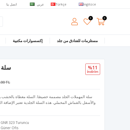
عربي
اتصل بنا
Türkçe
İngilizce
0
0
مستلزمات للفنادق من جلد
إكسسوارات مكتبية
سلة م
%11
i̇ndi̇ri̇m
.00 TL
سلة المهملات الجلد مصممة خصيصًا. السلة مغطاة بالخشب وال
والأسفل بالقماش المخملي. هذه السلة الجلدية تعتبر الإضافة ا
GNR 323 Turuncu
Güner Ofis