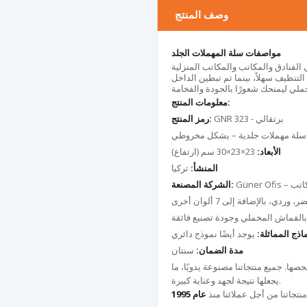
وصف المنتج
مواصفات سلة المهملات الجلد
تنظيف سهلاً، بينما تم تبطين الداخل
معلومات المنتج:
GNR 323 - برتقالي
رمز المنتج:
لة مهملات جلدية – بشكل مخروطي
الأبعاد:
23×23×30 سم (ارتفاع)
المنشأ:
تركيا
مكاتب
الشركة المصنعة:
ي، بالإضافة إلى 7 ألوان أخرى
القماش المخملي وجودة تصنيع فائقة
ماذج المماثلة:
يوجد أيضًا نموذج دائري
مدة الضمان:
سنتان
صها. جميع منتجاتنا مصنوعة يدويًا، ما
يجعلها نتيجة لجهد وعناية كبيرة.
نتجاتنا من أجل عملائنا منذ
عام 1995