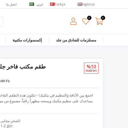
عربي
اتصل بنا
Türkçe
İngilizce
0
0
مستلزمات للفنادق من جلد
إكسسوارات مكتبية
طقم مكتب فاخر جلد – 12 قطعة – لو
%10
i̇ndi̇ri̇m
.00 TL
يساعدك على تنظيم مكتبك ويمنحه مظهراً راقياً. مصنوع من موا
الشحن مجاني
1-2 gün