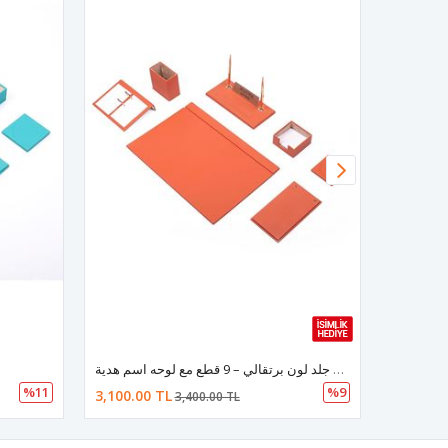
طقم مكتب جلد لون برتقالي – 9 قطع مع لوحه اسم هدية
%11
%9
3,100.00 TL
4,500.00
3,400.00 TL