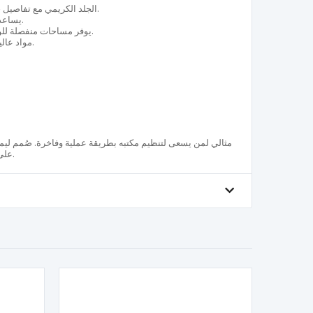
الجلد الكريمي مع تفاصيل خياطة عالية الجودة يوفر مظهراً فاخراً.
يساعد على تنظيم مكتبك وخلق جو احترافي.
يوفر مساحات منفصلة للوثائق والأقلام والهاتف وبطاقات العمل.
مواد عالية الجودة لضمان استخدام طويل الأمد.
مثالي لمن يسعى لتنظيم مكتبه بطريقة عملية وفاخرة. صُمم ليمن
على المكان النظام والأناقة التي يستحقها.