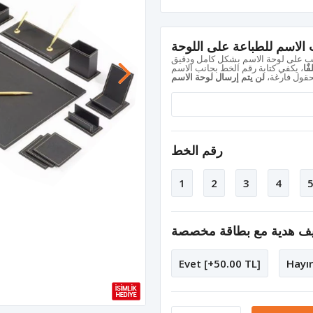
الاسم للطباعة على اللوحة
ًا
حقول فارغة،
لن يتم إرسال لوحة الاسم
رقم الخط
1
2
3
4
يف هدية مع بطاقة مخصصة
Evet [+50.00 TL]
Hayır