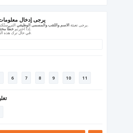
يرجى إدخال معلومات 
التي ستُكتب على لوحة الاسم بشكل كامل ودقيق.
يرجى تعبئة
الاسم واللقب والمسمى الوظيفي
، يكفي كتابة رقم الخط بجانب الاسم.
إذا اخترتم
خطًا مختلف
.
في حال ترك هذه ال
5
6
7
8
9
10
11
تغل