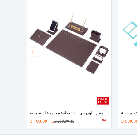
طقم مكتب مميز– لون بني – 12 قطعة مع لوحة اسم هدية
%6
3,100.00 TL
3,000.0
3,300.00 TL