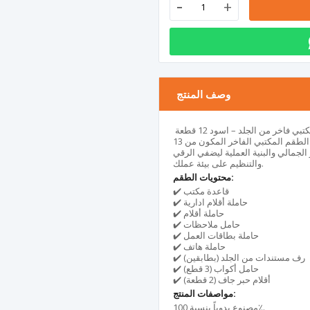
-
+
وصف المنتج
ي فاخر من الجلد – اسود 12 قطعة
ارتقِ بأناقة وتنظيم مكتبك إلى مستوى جديد! تم تصميم هذا الطقم المكتبي الفاخر المكون من 13
الجمالي والبنية العملية ليضفي الرقي
والتنظيم على بيئة عملك.
محتويات الطقم:
✔️ قاعدة مكتب
✔️ حاملة أقلام ادارية
✔️ حاملة أقلام
✔️ حامل ملاحظات
✔️ حاملة بطاقات العمل
✔️ حاملة هاتف
✔️ رف مستندات من الجلد (بطابقين)
✔️ حامل أكواب (3 قطع)
✔️ أقلام حبر جاف (2 قطعة)
مواصفات المنتج:
مصنوع يدوياً بنسبة 100٪.