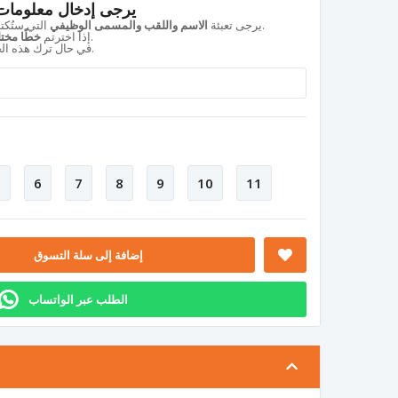
يرجى إدخال معلومات 
التي ستُكتب على لوحة الاسم بشكل كامل ودقيق.
يرجى تعبئة
الاسم واللقب والمسمى الوظيفي
، يكفي كتابة رقم الخط بجانب الاسم.
إذا اخترتم
خطًا مختلف
.
في حال ترك هذه ال
5
6
7
8
9
10
11
إضافة إلى سلة التسوق
الطلب عبر الواتساب