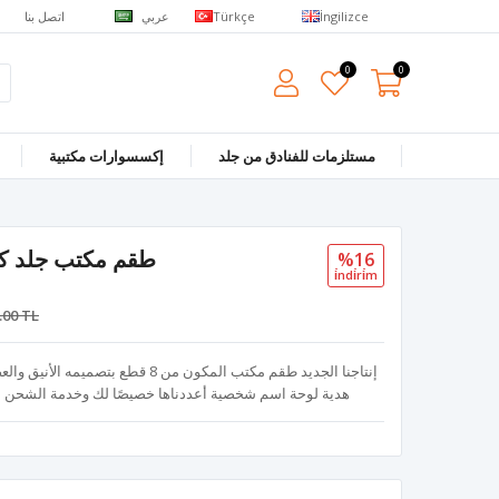
عربي
اتصل بنا
Türkçe
İngilizce
0
0
مستلزمات للفنادق من جلد
إكسسوارات مكتبية
طقم مكتب جلد كلاس
%16
i̇ndi̇ri̇m
.00 TL
إنتاجنا الجديد طقم مكتب المكون من 8 ق
هدية لوحة اسم شخصية أعددناها خصيصًا لك وخدمة الشحن المج