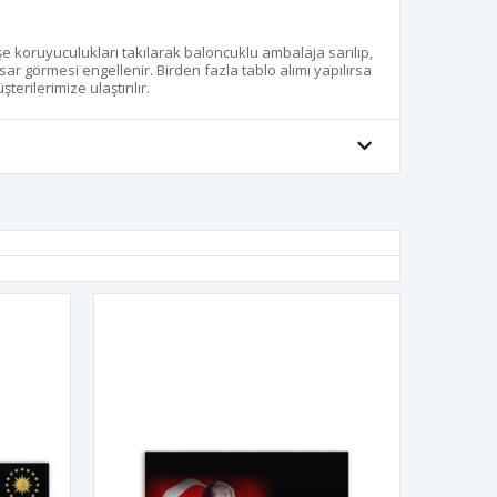
öşe koruyuculukları takılarak baloncuklu ambalaja sarılıp,
sar görmesi engellenir. Birden fazla tablo alımı yapılırsa
terilerimize ulaştırılır.
Deri Üzer
650,00 