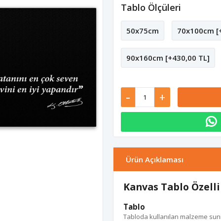
Tablo Ölçüleri
50x75cm
70x100cm [+
90x160cm [+430,00 TL]
-
+
Ürün Açıklaması
Kanvas Tablo Özelli
Tablo
Tabloda kullanılan malzeme suni d