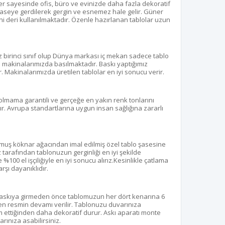
r sayesinde ofis, büro ve evinizde daha fazla dekoratif
aseye gerdilerek gergin ve esnemez hale gelir. Güner
uni deri kullanılmaktadır. Özenle hazırlanan tablolar uzun
z birinci sınıf olup Dünya markası iç mekan sadece tablo
kı makinalarımızda basılmaktadır. Baskı yaptığımız
. Makinalarımızda üretilen tablolar en iyi sonucu verir.
olmama garantili ve gerçeğe en yakın renk tonlarını
r. Avrupa standartlarına uygun insan sağlığına zararlı
ulmuş köknar ağacından imal edilmiş özel tablo şasesine
z tarafından tablonuzun gerginliği en iyi şekilde
100 el işçiliğiyle en iyi sonucu alırız.Kesinlikle çatlama
şı dayanıklıdır.
 baskıya girmeden önce tablomuzun her dört kenarına 6
aren resmin devamı verilir. Tablonuzu duvarınıza
 ettiğinden daha dekoratif durur. Askı aparatı monte
rınıza asabilirsiniz.