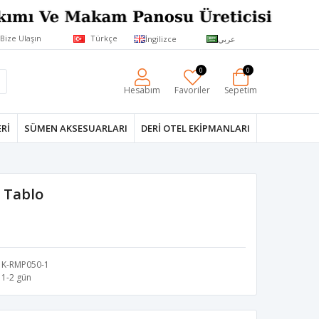
Bize Ulaşın
Türkçe
İngilizce
عربي
0
0
Hesabım
Favoriler
Sepetim
RI
SÜMEN AKSESUARLARI
DERI OTEL EKIPMANLARI
e Tablo
K-RMP050-1
1-2 gün