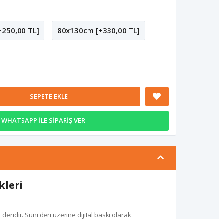
250,00 TL]
80x130cm [+330,00 TL]
SEPETE EKLE
WHATSAPP İLE SİPARİŞ VER
kleri
eridir. Suni deri üzerine dijital baskı olarak