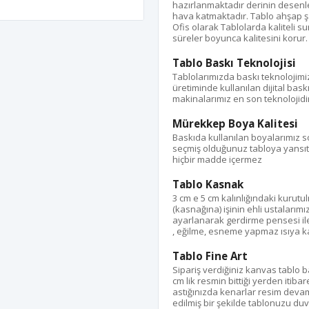
hazırlanmaktadır derinin desenle
hava katmaktadır. Tablo ahşap ş
Ofis olarak Tablolarda kaliteli s
süreler boyunca kalitesini korur.
Tablo Baskı Teknolojisi
Tablolarımızda baskı teknolojimi
üretiminde kullanılan dijital bas
makinalarımız en son teknolojidir
Mürekkep Boya Kalitesi
Baskıda kullanılan boyalarımız s
seçmiş olduğunuz tabloya yansıtı
hiçbir madde içermez
Tablo Kasnak
3 cm e 5 cm kalınlığındaki kurut
(kasnağına) işinin ehli ustalarımı
ayarlanarak gerdirme pensesi ile %
, eğilme, esneme yapmaz ısıya kar
Tablo Fine Art
Sipariş verdiğiniz kanvas tablo
cm lik resmin bittiği yerden itib
astığınızda kenarlar resim devam
edilmiş bir şekilde tablonuzu duva