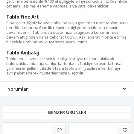
gerdirme pensesi ile %100 el işçiliğiyle en iyi sonucu alırız.Kesinlikle
çatlama , eğilme, esneme yapmaz ısıya karşı dayanıklıdır.
Tablo Fine Art
Sipariş verdiğiniz kanvas tablo baskıya girmeden önce tablomuzun
her dört kenarına 6 cm lik resmin bittiği yerden itibaren resmin
devamı verilir. Tablonuzu duvarınıza astığınızda kenarlar resim
devam ettiğinden daha dekoratif durur. Askı aparatı monte edilmiş
bir şekilde tablonuzu duvarınıza asabilirsiniz.
Tablo Ambalaj
Tablolarınız özenli bir şekilde köşe koruyuculukları takılarak
baloncuklu ambalaja sarılıp, kartonlanır. Nakliye sırasında hasar
görmesi engellenir. Birden fazla tablo alımı yapılırsa her biri ayrı
ayrı paketlenerek müşterilerimize ulaştırılır.
Yorumlar
BENZER ÜRÜNLER