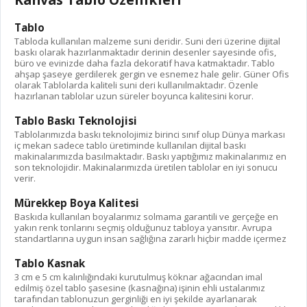
Tablo
Tabloda kullanılan malzeme suni deridir. Suni deri üzerine dijital
baskı olarak hazırlanmaktadır derinin desenler sayesinde ofis,
büro ve evinizde daha fazla dekoratif hava katmaktadır. Tablo
ahşap şaseye gerdilerek gergin ve esnemez hale gelir. Güner Ofis
olarak Tablolarda kaliteli suni deri kullanılmaktadır. Özenle
hazırlanan tablolar uzun süreler boyunca kalitesini korur.
Tablo Baskı Teknolojisi
Tablolarımızda baskı teknolojimiz birinci sınıf olup Dünya markası
iç mekan sadece tablo üretiminde kullanılan dijital baskı
makinalarımızda basılmaktadır. Baskı yaptığımız makinalarımız en
son teknolojidir. Makinalarımızda üretilen tablolar en iyi sonucu
verir.
Mürekkep Boya Kalitesi
Baskıda kullanılan boyalarımız solmama garantili ve gerçeğe en
yakın renk tonlarını seçmiş olduğunuz tabloya yansıtır. Avrupa
standartlarına uygun insan sağlığına zararlı hiçbir madde içermez
Tablo Kasnak
3 cm e 5 cm kalınlığındaki kurutulmuş köknar ağacından imal
edilmiş özel tablo şasesine (kasnağına) işinin ehli ustalarımız
tarafından tablonuzun gerginliği en iyi şekilde ayarlanarak