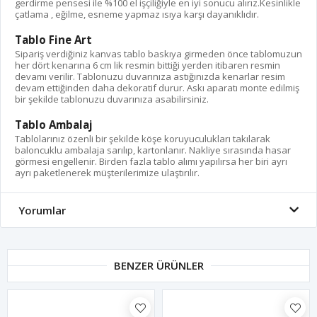
gerdirme pensesi ile %100 el işçiliğiyle en iyi sonucu alırız.Kesinlikle
çatlama , eğilme, esneme yapmaz ısıya karşı dayanıklıdır.
Tablo Fine Art
Sipariş verdiğiniz kanvas tablo baskıya girmeden önce tablomuzun
her dört kenarına 6 cm lik resmin bittiği yerden itibaren resmin
devamı verilir. Tablonuzu duvarınıza astığınızda kenarlar resim
devam ettiğinden daha dekoratif durur. Askı aparatı monte edilmiş
bir şekilde tablonuzu duvarınıza asabilirsiniz.
Tablo Ambalaj
Tablolarınız özenli bir şekilde köşe koruyuculukları takılarak
baloncuklu ambalaja sarılıp, kartonlanır. Nakliye sırasında hasar
görmesi engellenir. Birden fazla tablo alımı yapılırsa her biri ayrı
ayrı paketlenerek müşterilerimize ulaştırılır.
Yorumlar
BENZER ÜRÜNLER