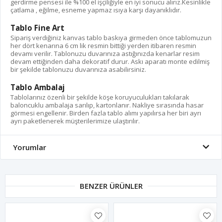
gerdirme pensesi ile %100 el işçiliğiyle en iyi sonucu alırız.Kesinlikle
çatlama , eğilme, esneme yapmaz ısıya karşı dayanıklıdır.
Tablo Fine Art
Sipariş verdiğiniz kanvas tablo baskıya girmeden önce tablomuzun
her dört kenarına 6 cm lik resmin bittiği yerden itibaren resmin
devamı verilir. Tablonuzu duvarınıza astığınızda kenarlar resim
devam ettiğinden daha dekoratif durur. Askı aparatı monte edilmiş
bir şekilde tablonuzu duvarınıza asabilirsiniz.
Tablo Ambalaj
Tablolarınız özenli bir şekilde köşe koruyuculukları takılarak
baloncuklu ambalaja sarılıp, kartonlanır. Nakliye sırasında hasar
görmesi engellenir. Birden fazla tablo alımı yapılırsa her biri ayrı
ayrı paketlenerek müşterilerimize ulaştırılır.
Yorumlar
BENZER ÜRÜNLER