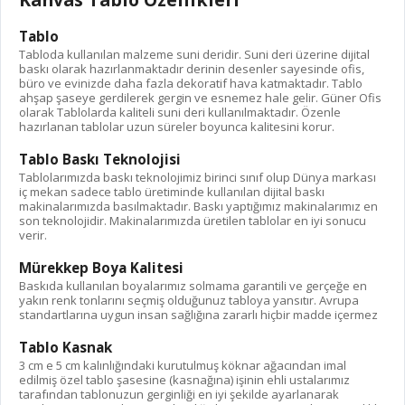
Tablo
Tabloda kullanılan malzeme suni deridir. Suni deri üzerine dijital
baskı olarak hazırlanmaktadır derinin desenler sayesinde ofis,
büro ve evinizde daha fazla dekoratif hava katmaktadır. Tablo
ahşap şaseye gerdilerek gergin ve esnemez hale gelir. Güner Ofis
olarak Tablolarda kaliteli suni deri kullanılmaktadır. Özenle
hazırlanan tablolar uzun süreler boyunca kalitesini korur.
Tablo Baskı Teknolojisi
Tablolarımızda baskı teknolojimiz birinci sınıf olup Dünya markası
iç mekan sadece tablo üretiminde kullanılan dijital baskı
makinalarımızda basılmaktadır. Baskı yaptığımız makinalarımız en
son teknolojidir. Makinalarımızda üretilen tablolar en iyi sonucu
verir.
Mürekkep Boya Kalitesi
Baskıda kullanılan boyalarımız solmama garantili ve gerçeğe en
yakın renk tonlarını seçmiş olduğunuz tabloya yansıtır. Avrupa
standartlarına uygun insan sağlığına zararlı hiçbir madde içermez
Tablo Kasnak
3 cm e 5 cm kalınlığındaki kurutulmuş köknar ağacından imal
edilmiş özel tablo şasesine (kasnağına) işinin ehli ustalarımız
tarafından tablonuzun gerginliği en iyi şekilde ayarlanarak