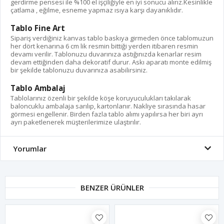
gerdirme pensesi ile %100 el işçiliğiyle en iyi sonucu alırız.Kesinlikle
çatlama , eğilme, esneme yapmaz ısıya karşı dayanıklıdır.
Tablo Fine Art
Sipariş verdiğiniz kanvas tablo baskıya girmeden önce tablomuzun
her dört kenarına 6 cm lik resmin bittiği yerden itibaren resmin
devamı verilir. Tablonuzu duvarınıza astığınızda kenarlar resim
devam ettiğinden daha dekoratif durur. Askı aparatı monte edilmiş
bir şekilde tablonuzu duvarınıza asabilirsiniz.
Tablo Ambalaj
Tablolarınız özenli bir şekilde köşe koruyuculukları takılarak
baloncuklu ambalaja sarılıp, kartonlanır. Nakliye sırasında hasar
görmesi engellenir. Birden fazla tablo alımı yapılırsa her biri ayrı
ayrı paketlenerek müşterilerimize ulaştırılır.
Yorumlar
BENZER ÜRÜNLER