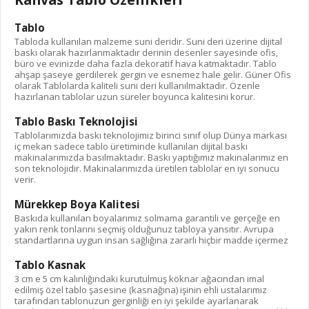
Tablo
Tabloda kullanılan malzeme suni deridir. Suni deri üzerine dijital
baskı olarak hazırlanmaktadır derinin desenler sayesinde ofis,
büro ve evinizde daha fazla dekoratif hava katmaktadır. Tablo
ahşap şaseye gerdilerek gergin ve esnemez hale gelir. Güner Ofis
olarak Tablolarda kaliteli suni deri kullanılmaktadır. Özenle
hazırlanan tablolar uzun süreler boyunca kalitesini korur.
Tablo Baskı Teknolojisi
Tablolarımızda baskı teknolojimiz birinci sınıf olup Dünya markası
iç mekan sadece tablo üretiminde kullanılan dijital baskı
makinalarımızda basılmaktadır. Baskı yaptığımız makinalarımız en
son teknolojidir. Makinalarımızda üretilen tablolar en iyi sonucu
verir.
Mürekkep Boya Kalitesi
Baskıda kullanılan boyalarımız solmama garantili ve gerçeğe en
yakın renk tonlarını seçmiş olduğunuz tabloya yansıtır. Avrupa
standartlarına uygun insan sağlığına zararlı hiçbir madde içermez
Tablo Kasnak
3 cm e 5 cm kalınlığındaki kurutulmuş köknar ağacından imal
edilmiş özel tablo şasesine (kasnağına) işinin ehli ustalarımız
tarafından tablonuzun gerginliği en iyi şekilde ayarlanarak