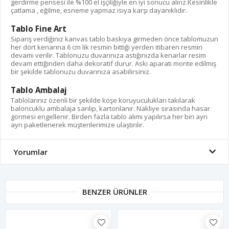
gerdirme pensesi ile %100 el işçiliğiyle en iyi sonucu alırız.Kesinlikle
çatlama , eğilme, esneme yapmaz ısıya karşı dayanıklıdır.
Tablo Fine Art
Sipariş verdiğiniz kanvas tablo baskıya girmeden önce tablomuzun
her dört kenarına 6 cm lik resmin bittiği yerden itibaren resmin
devamı verilir. Tablonuzu duvarınıza astığınızda kenarlar resim
devam ettiğinden daha dekoratif durur. Askı aparatı monte edilmiş
bir şekilde tablonuzu duvarınıza asabilirsiniz.
Tablo Ambalaj
Tablolarınız özenli bir şekilde köşe koruyuculukları takılarak
baloncuklu ambalaja sarılıp, kartonlanır. Nakliye sırasında hasar
görmesi engellenir. Birden fazla tablo alımı yapılırsa her biri ayrı
ayrı paketlenerek müşterilerimize ulaştırılır.
Yorumlar
BENZER ÜRÜNLER