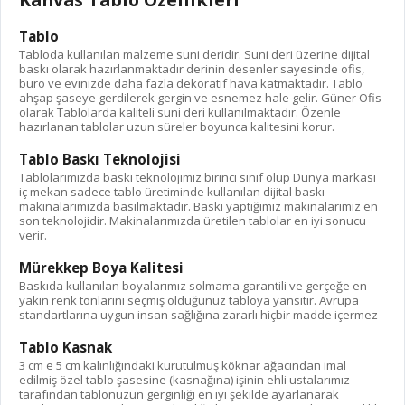
Tablo
Tabloda kullanılan malzeme suni deridir. Suni deri üzerine dijital
baskı olarak hazırlanmaktadır derinin desenler sayesinde ofis,
büro ve evinizde daha fazla dekoratif hava katmaktadır. Tablo
ahşap şaseye gerdilerek gergin ve esnemez hale gelir. Güner Ofis
olarak Tablolarda kaliteli suni deri kullanılmaktadır. Özenle
hazırlanan tablolar uzun süreler boyunca kalitesini korur.
Tablo Baskı Teknolojisi
Tablolarımızda baskı teknolojimiz birinci sınıf olup Dünya markası
iç mekan sadece tablo üretiminde kullanılan dijital baskı
makinalarımızda basılmaktadır. Baskı yaptığımız makinalarımız en
son teknolojidir. Makinalarımızda üretilen tablolar en iyi sonucu
verir.
Mürekkep Boya Kalitesi
Baskıda kullanılan boyalarımız solmama garantili ve gerçeğe en
yakın renk tonlarını seçmiş olduğunuz tabloya yansıtır. Avrupa
standartlarına uygun insan sağlığına zararlı hiçbir madde içermez
Tablo Kasnak
3 cm e 5 cm kalınlığındaki kurutulmuş köknar ağacından imal
edilmiş özel tablo şasesine (kasnağına) işinin ehli ustalarımız
tarafından tablonuzun gerginliği en iyi şekilde ayarlanarak