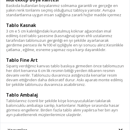
Baskıda kullanılan boyalarımız solmama garantili ve gerçeğe en
yakın renk tonlarını seçmiş olduğunuz tabloya yansıtır. Avrupa
standartlarına uygun insan sağlığına zararlı hiçbir madde içermez
Tablo Kasnak
3 cm e 5 cm kalınlığındaki kurutulmuş köknar ağacından imal
edilmiş özel tablo şasesine (kasnağına) işinin ehli ustalarımız
tarafından tablonuzun gerginliği en iyi şekilde ayarlanarak
gerdirme pensesi ile %100 el işçiliğiyle en iyi sonucu alırız.Kesinlikle
çatlama , eğilme, esneme yapmaz ısıya karşı dayanıklıdır.
Tablo Fine Art
Sipariş verdiğiniz kanvas tablo baskıya girmeden önce tablomuzun
her dört kenarına 6 cm lik resmin bittiği yerden itibaren resmin
devamı verilir. Tablonuzu duvarınıza astığınızda kenarlar resim
devam ettiğinden daha dekoratif durur. Askı aparatı monte edilmiş
bir şekilde tablonuzu duvarınıza asabilirsiniz.
Tablo Ambalaj
Tablolarınız özenli bir şekilde köşe koruyuculukları takılarak
baloncuklu ambalaja sarılıp, kartonlanır. Nakliye sırasında hasar
görmesi engellenir. Birden fazla tablo alımı yapılırsa her biri ayrı
ayrı paketlenerek müşterilerimize ulaştırılır.